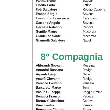
Farina Bruno
Sassari
Fiorito Carlo
Latina
Foti Salvatore
Reggio Calabria
Franco Sergio
Savona
Francolino Francesco
Catanzaro
Garrone Angelo
Savona
Gechele Natalino
Padova
Gentile Mauro
Macerata
Gianfelice Sante
Macerata
Giannotti Salvatore
Napoli
8° Compagnia
Alibrandi Giovanni
Messina
Antonini Rossano
Rovigo
Arpenti Luigi
Napoli
Astolfi Giovanni
Rovigo
Baracco Laudino
Venezia
Barcarotti Marco
Terni
Basile Giuseppe
Reggio Emilia
Benucci Franco
Padova
Bernuzzi Massimo
Genova
Bina Emilio
Varese
Bonamore Claudio
Roma