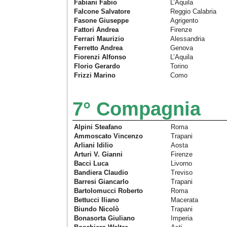
Fabiani Fabio
L’Aquila
Falcone Salvatore
Reggio Calabria
Fasone Giuseppe
Agrigento
Fattori Andrea
Firenze
Ferrari Maurizio
Alessandria
Ferretto Andrea
Genova
Fiorenzi Alfonso
L’Aquila
Florio Gerardo
Torino
Frizzi Marino
Como
7° Compagnia
Alpini Steafano
Roma
Ammoscato Vincenzo
Trapani
Arliani Idilio
Aosta
Arturi V. Gianni
Firenze
Bacci Luca
Livorno
Bandiera Claudio
Treviso
Barresi Giancarlo
Trapani
Bartolomucci Roberto
Roma
Bettucci Iliano
Macerata
Biundo Nicolò
Trapani
Bonasorta Giuliano
Imperia