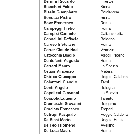
Bernini Riccardo
Firenze
Bianchini Fabio
Siena
Biasin Giampietro
Pordenone
Bonucci Pietro
Siena
Bove Francesco
Roma
Campeggi Pietro
Roma
Campisi Carmelo
Caltanissetta
Cannellini Raffaele
Bologna
Caroselli Stefano
Roma
Carrer Claude Noel
Venezia
Catocchia Biagio
Ascoli Piceno
Centofanti Augusto
Roma
Cerretti Mauro
La Spezia
Cetani Vincenzo
Matera
Chirico Giuseppe
Reggio Calabria
Colantoni Claudio
Terni
Conti Angelo
Bologna
Copelletti Giovanni
La Spezia
Coppola Eugenio
Taranto
Cremaschi Giovanni
Bergamo
Cruciata Francesco
Trapani
Cutrupi Pasquale
Reggio Calabria
De Biasi Mario
Reggio Emilia
De Feo Filomeno
Avellino
De Luca Mauro
Roma