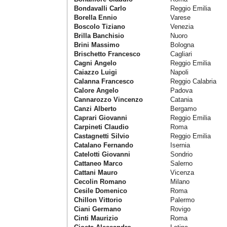
Bondavalli Carlo
Reggio Emilia
Borella Ennio
Varese
Boscolo Tiziano
Venezia
Brilla Banchisio
Nuoro
Brini Massimo
Bologna
Brischetto Francesco
Cagliari
Cagni Angelo
Reggio Emilia
Caiazzo Luigi
Napoli
Calanna Francesco
Reggio Calabria
Calore Angelo
Padova
Cannarozzo Vincenzo
Catania
Canzi Alberto
Bergamo
Caprari Giovanni
Reggio Emilia
Carpineti Claudio
Roma
Castagnetti Silvio
Reggio Emilia
Catalano Fernando
Isernia
Catelotti Giovanni
Sondrio
Cattaneo Marco
Salerno
Cattani Mauro
Vicenza
Cecolin Romano
Milano
Cesile Domenico
Roma
Chillon Vittorio
Palermo
Ciani Germano
Rovigo
Cinti Maurizio
Roma