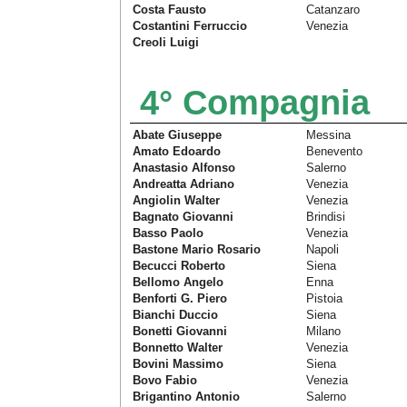
Costa Fausto
Catanzaro
Costantini Ferruccio
Venezia
Creoli Luigi
4° Compagnia
Abate Giuseppe
Messina
Amato Edoardo
Benevento
Anastasio Alfonso
Salerno
Andreatta Adriano
Venezia
Angiolin Walter
Venezia
Bagnato Giovanni
Brindisi
Basso Paolo
Venezia
Bastone Mario Rosario
Napoli
Becucci Roberto
Siena
Bellomo Angelo
Enna
Benforti G. Piero
Pistoia
Bianchi Duccio
Siena
Bonetti Giovanni
Milano
Bonnetto Walter
Venezia
Bovini Massimo
Siena
Bovo Fabio
Venezia
Brigantino Antonio
Salerno