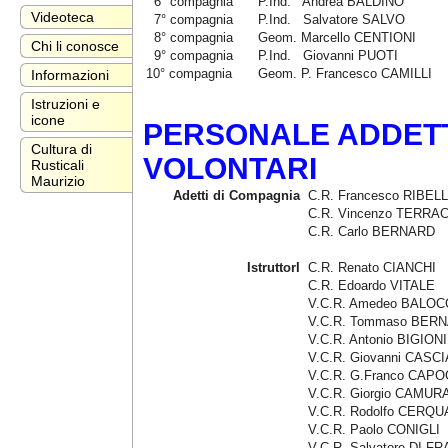
6° compagnia
P.Ind. Andrea BALDINO
Videoteca
7° compagnia
P.Ind. Salvatore SALVO
8° compagnia
Geom. Marcello CENTIONI
Chi li conosce
9° compagnia
P.Ind. Giovanni PUOTI
10° compagnia
Geom. P. Francesco CAMILLI
Informazioni
Istruzioni e
icone
PERSONALE ADDETTO
Cultura di
VOLONTARI
Rusticali
Maurizio
Adetti di Compagnia
C.R. Francesco RIBELL
C.R. Vincenzo TERRA
C.R. Carlo BERNARD
IstruttorI
C.R. Renato CIANCHI
C.R. Edoardo VITALE
V.C.R. Amedeo BALO
V.C.R. Tommaso BER
V.C.R. Antonio BIGIONI
V.C.R. Giovanni CASCI
V.C.R. G.Franco CAP
V.C.R. Giorgio CAMUR
V.C.R. Rodolfo CERQU
V.C.R. Paolo CONIGLI
V.C.R. Salvatore DI F