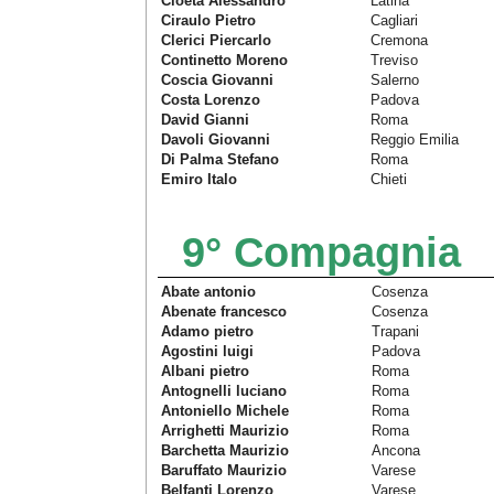
Cioeta Alessandro
Latina
Ciraulo Pietro
Cagliari
Clerici Piercarlo
Cremona
Continetto Moreno
Treviso
Coscia Giovanni
Salerno
Costa Lorenzo
Padova
David Gianni
Roma
Davoli Giovanni
Reggio Emilia
Di Palma Stefano
Roma
Emiro Italo
Chieti
9° Compagnia
Abate antonio
Cosenza
Abenate francesco
Cosenza
Adamo pietro
Trapani
Agostini luigi
Padova
Albani pietro
Roma
Antognelli luciano
Roma
Antoniello Michele
Roma
Arrighetti Maurizio
Roma
Barchetta Maurizio
Ancona
Baruffato Maurizio
Varese
Belfanti Lorenzo
Varese