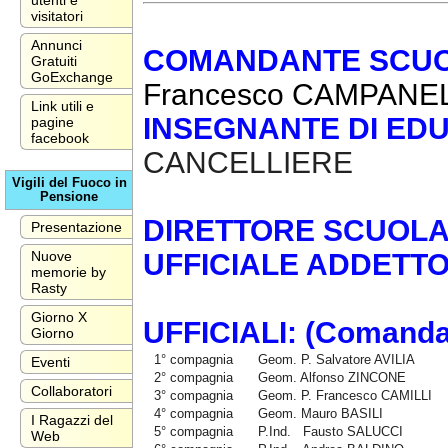
utenti e
visitatori
Annunci
COMANDANTE SCU
Gratuiti
GoExchange
Francesco CAMPANE
Link utili e
INSEGNANTE DI EDU
pagine
facebook
CANCELLIERE
Vigili del Fuoco in
Pensione
DIRETTORE
SCUOL
Presentazione
Nuove
UFFICIALE ADDETT
memorie by
Rasty
Giorno X
UFFICIALI: (Comanda
Giorno
1° compagnia
Geom. P. Salvatore AVILIA
Eventi
2° compagnia
Geom. Alfonso ZINCONE
Collaboratori
3° compagnia
Geom. P. Francesco CAMILLI
4° compagnia
Geom. Mauro BASILI
I Ragazzi del
5° compagnia
P.Ind. Fausto SALUCCI
Web