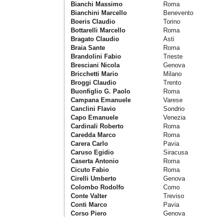
Bianchi Massimo
Roma
Bianchini Marcello
Benevento
Boeris Claudio
Torino
Bottarelli Marcello
Roma
Bragato Claudio
Asti
Braia Sante
Roma
Brandolini Fabio
Trieste
Bresciani Nicola
Genova
Bricchetti Mario
Milano
Broggi Claudio
Trento
Buonfiglio G. Paolo
Roma
Campana Emanuele
Varese
Canclini Flavio
Sondrio
Capo Emanuele
Venezia
Cardinali Roberto
Roma
Caredda Marco
Roma
Carera Carlo
Pavia
Caruso Egidio
Siracusa
Caserta Antonio
Roma
Cicuto Fabio
Roma
Cirelli Umberto
Genova
Colombo Rodolfo
Como
Conte Valter
Treviso
Conti Marco
Pavia
Corso Piero
Genova