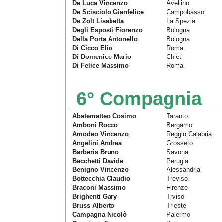
De Luca Vincenzo
Avellino
De Scisciolo Gianfelice
Campobasso
De Zolt Lisabetta
La Spezia
Degli Esposti Fiorenzo
Bologna
Della Porta Antonello
Bologna
Di Cicco Elio
Roma
Di Domenico Mario
Chieti
Di Felice Massimo
Roma
6° Compagnia
Abatematteo Cosimo
Taranto
Amboni Rocco
Bergamo
Amodeo Vincenzo
Reggio Calabria
Angelini Andrea
Grosseto
Barberis Bruno
Savona
Becchetti Davide
Perugia
Benigno Vincenzo
Alessandria
Bottecchia Claudio
Treviso
Braconi Massimo
Firenze
Brighenti Gary
Trviso
Bruss Alberto
Trieste
Campagna Nicolò
Palermo