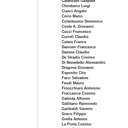
Catanzaro Gaspare
Chindamo Luigi
Cianci Angelo
Coiro Mario
Colantuomo Domenico
Costa A. Giovanni
Cucci Francesco
Curreli Claudio
Cutaia Franco
Damiani Francesco
Danese Claudio
De Stradis Cosimo
Di Benedetto Alessandro
Dragone Giovanni
Esposito Ciro
Farci Salvatore
Feudi Mauro
Finocchiaro Antonino
Fraccascia Cosimo
Galeota Alfonso
Gallitano Raimondo
Garibaldi Saverio
Greco Filippo
Grella Antonio
La Porta Cosimo