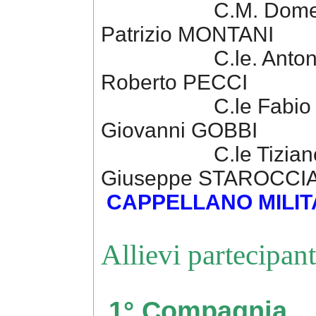
C.M. Domenico GER
Patrizio MONTANI
C.le. Antonio URG
Roberto PECCI
C.le Fabio CESARE
Giovanni GOBBI
C.le Tiziano TORT
Giuseppe STAROCCI
CAPPELLANO MILI
Allievi partecipan
1° Compagnia