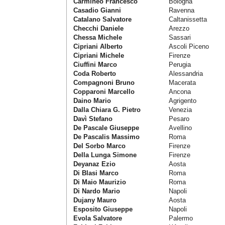
Carmineo Francesco
Bologna
Casadio Gianni
Ravenna
Catalano Salvatore
Caltanissetta
Checchi Daniele
Arezzo
Chessa Michele
Sassari
Cipriani Alberto
Ascoli Piceno
Cipriani Michele
Firenze
Ciuffini Marco
Perugia
Coda Roberto
Alessandria
Compagnoni Bruno
Macerata
Copparoni Marcello
Ancona
Daino Mario
Agrigento
Dalla Chiara G. Pietro
Venezia
Davì Stefano
Pesaro
De Pascale Giuseppe
Avellino
De Pascalis Massimo
Roma
Del Sorbo Marco
Firenze
Della Lunga Simone
Firenze
Deyanaz Ezio
Aosta
Di Blasi Marco
Roma
Di Maio Maurizio
Roma
Di Nardo Mario
Napoli
Dujany Mauro
Aosta
Esposito Giuseppe
Napoli
Evola Salvatore
Palermo