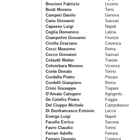
Brucioni Fabrizio
Livorno
Busti Moreno
Terni
Camperi Danilo
Genova
Canu Giovanni
Sassari
Capasso Luigi
Napoli
Ceglia Domenico
Latina
Ciampolini Giovanni
Firenze
Cirolla Graziano
Cosenza
Cocci Massimo
Roma
Cocco Giovanni
Sassari
Colautti Walter
Trieste
Colombara Moreno
Vicenza
Conte Donato
Torino
Cordella Pietro
Pesaro
Cordelli Gianpiero
Roma
Crimi Giuseppe
Trapani
D’Amato Calogero
Agrigento
De Colellis Pietro
Foggia
Del Cioppo Michele
Campobasso
Di Donfrancesco Erminio
Lecce
Energe Luigi
Napoli
Facello Enrico
Savona
Favro Claudio
Torino
Ferrari Adolfo
Ferrara
Ferraro Giorgio
Cosenza