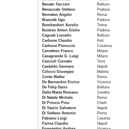
Benato Tarcisio
Belluno
Benazzato Stefano
Padova
Bernabei Angelo
Roma
Biasiutti Ugo
Padova
Bombardieri Aurelio
Torino
Bustreo Anton Giulio
Padova
Cagnati Lionello
Belluno
Carbone Claudio
Asti
Carbone Pieruccio
Cosenza
Carrettoni Franco
Milano
Casagrande G. Luigi
Milano
Cascioli Corrado
Terni
Castaldo Gennaro
Napoli
Colucci Giuseppe
Matera
Conte Walter
Roma
De Bernardini Enrico
Vicenza
De Felip Dario
Belluno
Della Marta Romano
Sondrio
Di Natale Michele
Roma
Di Prinzio Pino
Chieti
Di Stazio Salvatore
Napoli
Di Stefano Antonio
Roma
Fabiano Luigi
Caserta
Farina Claudio
Napoli
Formentini Andrea
Vicenza