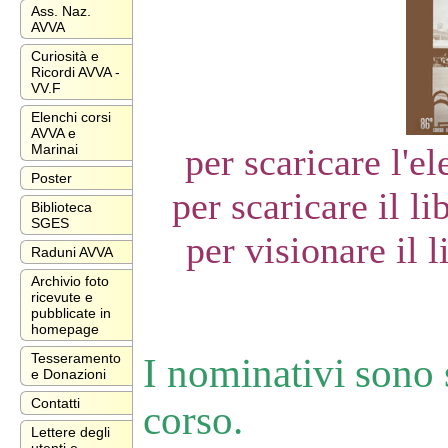
Ass. Naz.
AVVA
Curiosità e
Ricordi AVVA -
VV.F
Elenchi corsi
AVVA e
per scaricare l'e
Marinai
Poster
per scaricare il li
Biblioteca
SGES
per visionare il l
Raduni AVVA
Archivio foto
ricevute e
pubblicate in
homepage
I nominativi sono s
Tesseramento
e Donazioni
Contatti
corso.
Lettere degli