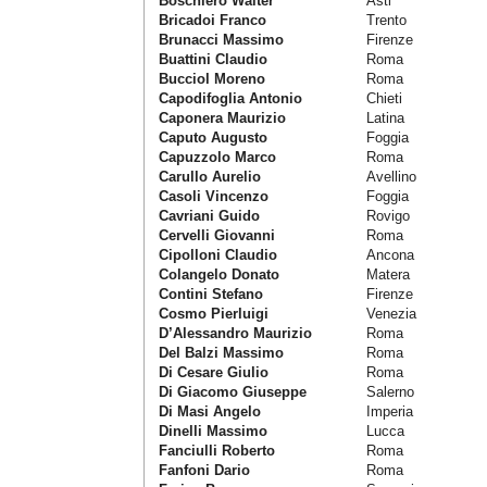
Boschiero Walter
Asti
Bricadoi Franco
Trento
Brunacci Massimo
Firenze
Buattini Claudio
Roma
Bucciol Moreno
Roma
Capodifoglia Antonio
Chieti
Caponera Maurizio
Latina
Caputo Augusto
Foggia
Capuzzolo Marco
Roma
Carullo Aurelio
Avellino
Casoli Vincenzo
Foggia
Cavriani Guido
Rovigo
Cervelli Giovanni
Roma
Cipolloni Claudio
Ancona
Colangelo Donato
Matera
Contini Stefano
Firenze
Cosmo Pierluigi
Venezia
D’Alessandro Maurizio
Roma
Del Balzi Massimo
Roma
Di Cesare Giulio
Roma
Di Giacomo Giuseppe
Salerno
Di Masi Angelo
Imperia
Dinelli Massimo
Lucca
Fanciulli Roberto
Roma
Fanfoni Dario
Roma