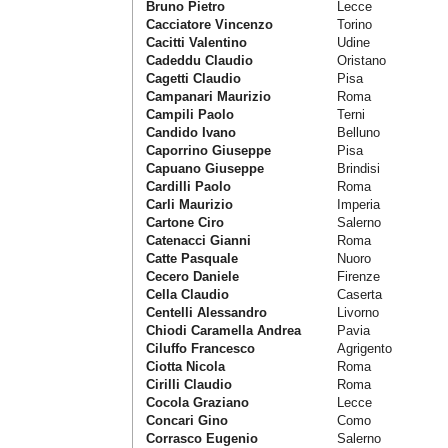
Bruno Pietro
Lecce
Cacciatore Vincenzo
Torino
Cacitti Valentino
Udine
Cadeddu Claudio
Oristano
Cagetti Claudio
Pisa
Campanari Maurizio
Roma
Campili Paolo
Terni
Candido Ivano
Belluno
Caporrino Giuseppe
Pisa
Capuano Giuseppe
Brindisi
Cardilli Paolo
Roma
Carli Maurizio
Imperia
Cartone Ciro
Salerno
Catenacci Gianni
Roma
Catte Pasquale
Nuoro
Cecero Daniele
Firenze
Cella Claudio
Caserta
Centelli Alessandro
Livorno
Chiodi Caramella Andrea
Pavia
Ciluffo Francesco
Agrigento
Ciotta Nicola
Roma
Cirilli Claudio
Roma
Cocola Graziano
Lecce
Concari Gino
Como
Corrasco Eugenio
Salerno