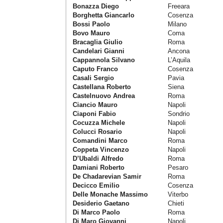
Bonazza Diego
Freeara
Borghetta Giancarlo
Cosenza
Bossi Paolo
Milano
Bovo Mauro
Coma
Bracaglia Giulio
Roma
Candelari Gianni
Ancona
Cappannola Silvano
L’Aquila
Caputo Franco
Cosenza
Casali Sergio
Pavia
Castellana Roberto
Siena
Castelnuovo Andrea
Roma
Ciancio Mauro
Napoli
Ciaponi Fabio
Sondrio
Cocuzza Michele
Napoli
Colucci Rosario
Napoli
Comandini Marco
Roma
Coppeta Vincenzo
Napoli
D’Ubaldi Alfredo
Roma
Damiani Roberto
Pesaro
De Chadarevian Samir
Roma
Decicco Emilio
Cosenza
Delle Monache Massimo
Viterbo
Desiderio Gaetano
Chieti
Di Marco Paolo
Roma
Di Maro Giovanni
Napoli