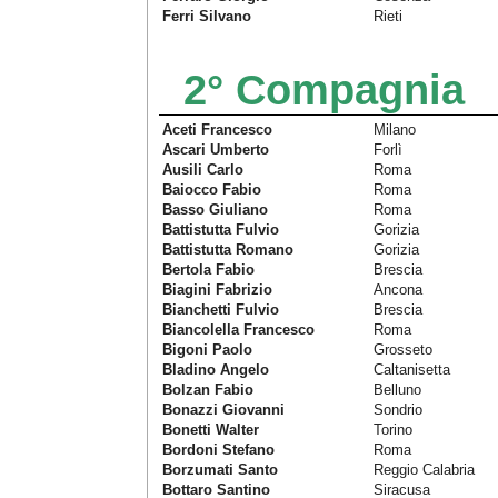
Ferri Silvano
Rieti
2° Compagnia
Aceti Francesco
Milano
Ascari Umberto
Forlì
Ausili Carlo
Roma
Baiocco Fabio
Roma
Basso Giuliano
Roma
Battistutta Fulvio
Gorizia
Battistutta Romano
Gorizia
Bertola Fabio
Brescia
Biagini Fabrizio
Ancona
Bianchetti Fulvio
Brescia
Biancolella Francesco
Roma
Bigoni Paolo
Grosseto
Bladino Angelo
Caltanisetta
Bolzan Fabio
Belluno
Bonazzi Giovanni
Sondrio
Bonetti Walter
Torino
Bordoni Stefano
Roma
Borzumati Santo
Reggio Calabria
Bottaro Santino
Siracusa