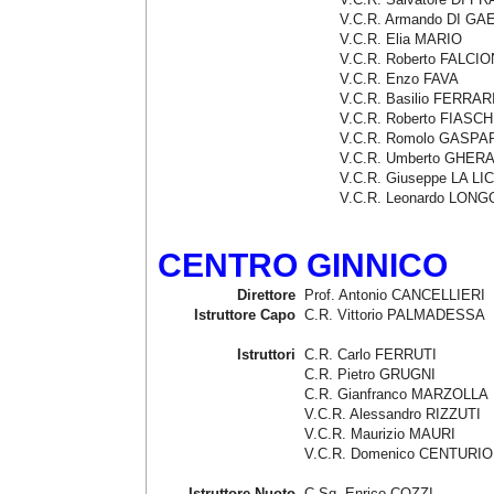
V.C.R. Armando DI G
V.C.R. Elia MARIO
V.C.R. Roberto FALCIO
V.C.R. Enzo FAVA
V.C.R. Basilio FERRAR
V.C.R. Roberto FIASCH
V.C.R. Romolo GASPA
V.C.R. Umberto GHER
V.C.R. Giuseppe LA LI
V.C.R. Leonardo LONG
CENTRO GINNICO
Direttore
Prof. Antonio CANCELLIERI
Istruttore Capo
C.R. Vittorio PALMADESSA
Istruttori
C.R. Carlo FERRUTI
C.R. Pietro GRUGNI
C.R. Gianfranco MARZOLLA
V.C.R. Alessandro RIZZUTI
V.C.R. Maurizio MAURI
V.C.R. Domenico CENTURIO
Istruttore Nuoto
C.Sq. Enrico COZZI