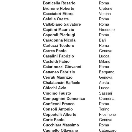
Botticella Rosario
Roma
Brunone Roberto
Crotone
Cacciatori Ettore
Verona
Cafolla Oreste
Roma
Caltabiano Salvatore
Roma
Capitini Maurizio
Grosseto
Caporali Pierluigi
Roma
Caradonna Nicola
Bari
Carlucci Teodoro
Roma
Carrea Paolo
Genova
Casalini Fabrizio
Lucca
Castoldi Fabio
Milano
Catarinozzi Giovanni
Roma
Cattaneo Fabrizio
Bergamo
Cerruti Maurizio
Genova
Chalalancin Raffaele
Aosta
Chicchi Avio
Lucca
Ciudino Fausto
Sassari
Compagnini Domenico
Cremona
Conficoni Franco
Roma
Consoli Antonio
Torino
Coppotelli Alberto
Frosinone
Corte Paolo
Genova
Cucchiara Massimo
Roma
Cugnetto Ottaviano
Catanzaro