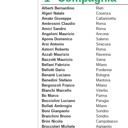
Alberti Bernardino
Rieti
Algeri Natale
Cosenza
Amato Giuseppe
Caltanisetta
Ambrosini Claudio
Roma
Amici Sandro
Roma
Angeloni Maurizio
Ancona
Apone Domenico
Salerno
Arsi Antonio
Siracusa
Astorri Roberto
Roma
Azzali Maurizio
Ravenna
Bazzotti Maurizio
Siena
Bellani Fabrizio
Milano
Bellotti Dario
Pordenoe
Benanti Luciano
Bologna
Benedini Stefano
Mantova
Bergonzoli Franco
Milano
Blanchi Marcello
Viterbo
Bo Marco
Parma
Bocciolini Luciano
Perugia
Bollati Ambrogio
Milano
Boni Gianpaolo
Sondrio
Branchini Bruno
Sondrio
Brini Nicola
Campobasso
Broccoleri Michele
Agrigento