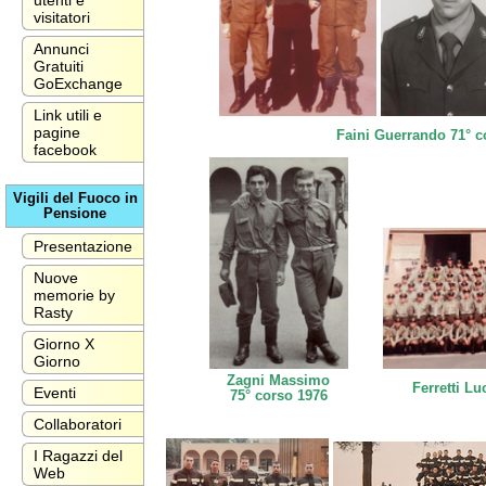
utenti e
visitatori
Annunci
Gratuiti
GoExchange
Link utili e
pagine
Faini Guerrando 71° c
facebook
Vigili del Fuoco in
Pensione
Presentazione
Nuove
memorie by
Rasty
Giorno X
Giorno
Zagni Massimo
Ferretti Lu
Eventi
75° corso 1976
Collaboratori
I Ragazzi del
Web