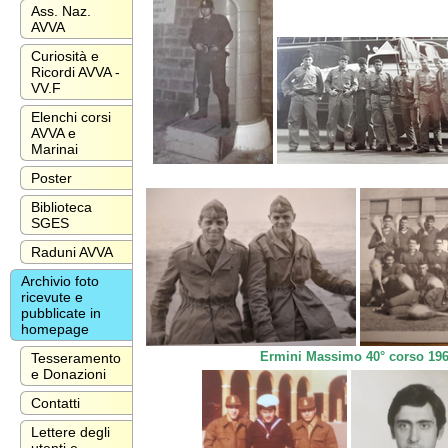
Ass. Naz.
AVVA
Curiosità e
Ricordi AVVA -
VV.F
Elenchi corsi
AVVA e
Marinai
Poster
Biblioteca
SGES
Raduni AVVA
Archivio foto
ricevute e
pubblicate in
homepage
Ermini Massimo 40° corso 19
Tesseramento
e Donazioni
Contatti
Lettere degli