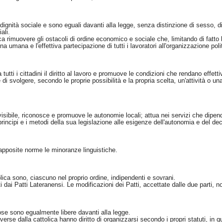
i dignità sociale e sono eguali davanti alla legge, senza distinzione di sesso, di r
ali.
a rimuovere gli ostacoli di ordine economico e sociale che, limitando di fatto la
na umana e l'effettiva partecipazione di tutti i lavoratori all'organizzazione po
utti i cittadini il diritto al lavoro e promuove le condizioni che rendano effetti
e di svolgere, secondo le proprie possibilità e la propria scelta, un'attività o 
visibile, riconosce e promuove le autonomie locali; attua nei servizi che dipe
rincipi e i metodi della sua legislazione alle esigenze dell'autonomia e del d
apposite norme le minoranze linguistiche.
lica sono, ciascuno nel proprio ordine, indipendenti e sovrani.
ti dai Patti Lateranensi. Le modificazioni dei Patti, accettate dalle due parti, 
iose sono egualmente libere davanti alla legge.
verse dalla cattolica hanno diritto di organizzarsi secondo i propri statuti, in