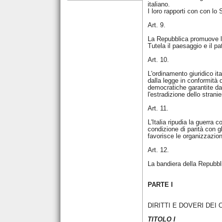
italiano.
I loro rapporti con con lo
Art. 9.
La Repubblica promuove lo 
Tutela il paesaggio e il pa
Art. 10.
L'ordinamento giuridico it
dalla legge in conformità d
democratiche garantite dal
l'estradizione dello stranier
Art. 11.
L'Italia ripudia la guerra 
condizione di parità con gl
favorisce le organizzazioni
Art. 12.
La bandiera della Repubblic
PARTE I
DIRITTI E DOVERI DEI 
TITOLO I