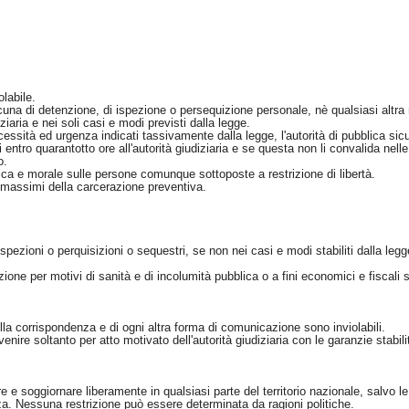
olabile.
 di detenzione, di ispezione o persequizione personale, nè qualsiasi altra re
iziaria e nei soli casi e modi previsti dalla legge.
cessità ed urgenza indicati tassivamente dalla legge, l'autorità di pubblica si
ntro quarantotto ore all'autorità giudiziaria e se questa non li convalida nell
o.
sica e morale sulle persone comunque sottoposte a restrizione di libertà.
ti massimi della carcerazione preventiva.
pezioni o perquisizioni o sequestri, se non nei casi e modi stabiliti dalla legg
ione per motivi di sanità e di incolumità pubblica o a fini economici e fiscali s
lla corrispondenza e di ogni altra forma di comunicazione sono inviolabili.
enire soltanto per atto motivato dell'autorità giudiziaria con le garanzie stabili
e e soggiornare liberamente in qualsiasi parte del territorio nazionale, salvo le
za. Nessuna restrizione può essere determinata da ragioni politiche.