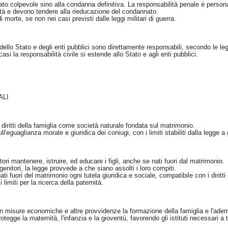
ato colpevole sino alla condanna definitiva. La responsabilità penale è person
ità e devono tendere alla rieducazione del condannato.
orte, se non nei casi previsti dalle leggi militari di guerra.
 dello Stato e degli enti pubblici sono direttamente responsabili, secondo le legg
li casi la responsabilità civile si estende allo Stato e agli enti pubblici.
ALI
diritti della famiglia come società naturale fondata sul matrimonio.
ll'eguaglianza morale e giuridica dei coniugi, con i limiti stabiliti dalla legge a 
itori mantenere, istruire, ed educare i figli, anche se nati fuori dal matrimonio.
genitori, la legge provvede a che siano assolti i loro compiti.
nati fuori del matrimonio ogni tutela giuridica e sociale, compatibile con i diritt
limiti per la ricerca della paternità.
 misure economiche e altre provvidenze la formazione della famiglia e l'adempi
tegge la maternità, l'infanzia e la gioventù, favorendo gli istituti necessari a 