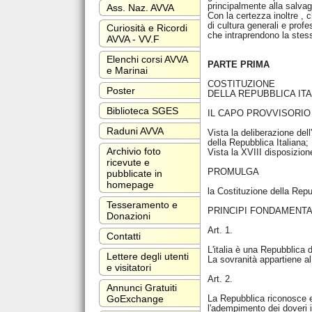
principalmente alla salvag
Ass. Naz. AVVA
Con la certezza inoltre , 
di cultura generali e profe
Curiosità e Ricordi
che intraprendono la stess
AVVA - VV.F
Elenchi corsi AVVA
PARTE PRIMA
e Marinai
COSTITUZIONE
Poster
DELLA REPUBBLICA IT
Biblioteca SGES
IL CAPO PROVVISORIO
Raduni AVVA
Vista la deliberazione de
della Repubblica Italiana;
Archivio foto
Vista la XVIII disposizione
ricevute e
PROMULGA
pubblicate in
homepage
la Costituzione della Repu
Tesseramento e
PRINCIPI FONDAMENTA
Donazioni
Art. 1.
Contatti
L'italia è una Repubblica 
Lettere degli utenti
La sovranità appartiene al 
e visitatori
Art. 2.
Annunci Gratuiti
La Repubblica riconosce e 
GoExchange
l'adempimento dei doveri i