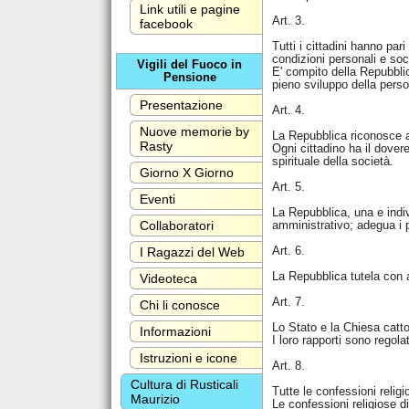
Link utili e pagine
Art. 3.
facebook
Tutti i cittadini hanno par
condizioni personali e soci
Vigili del Fuoco in
E' compito della Repubblic
Pensione
pieno sviluppo della perso
Presentazione
Art. 4.
Nuove memorie by
La Repubblica riconosce a t
Rasty
Ogni cittadino ha il dover
spirituale della società.
Giorno X Giorno
Art. 5.
Eventi
La Repubblica, una e indi
amministrativo; adegua i p
Collaboratori
Art. 6.
I Ragazzi del Web
La Repubblica tutela con 
Videoteca
Art. 7.
Chi li conosce
Lo Stato e la Chiesa catto
Informazioni
I loro rapporti sono regola
Istruzioni e icone
Art. 8.
Cultura di Rusticali
Tutte le confessioni relig
Maurizio
Le confessioni religiose di