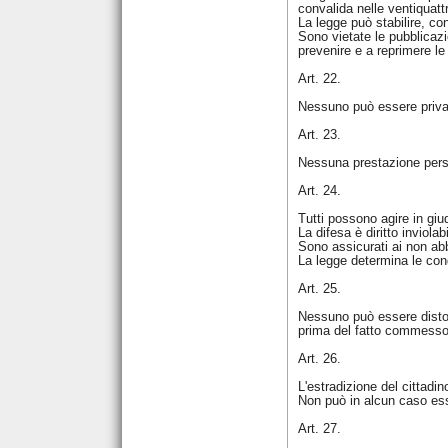
convalida nelle ventiquatt
La legge può stabilire, co
Sono vietate le pubblicazi
prevenire e a reprimere le 
Art. 22.
Nessuno può essere privato
Art. 23.
Nessuna prestazione perso
Art. 24.
Tutti possono agire in giudi
La difesa è diritto inviola
Sono assicurati ai non abbi
La legge determina le condi
Art. 25.
Nessuno può essere distolt
prima del fatto commesso.
Art. 26.
L'estradizione del cittadi
Non può in alcun caso ess
Art. 27.