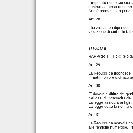
L'imputato non è consider
contrari al senso di uman
Non è ammessa la pena di m
Art. 28.
I funzionari e i dipendenti
violazione di diritti. In ta
TITOLO II
RAPPORTI ETICO-SOCI
Art. 29.
La Repubblica riconosce i 
Il matrimonio è ordinato su
Art. 30.
E' dovere e diritto dei gen
Nei casi di incapacità dei 
La legge assicura ai figli 
La legge detta le norme e i 
Art. 31.
La Repubblica agevola con
alle famiglie numerose. Pro