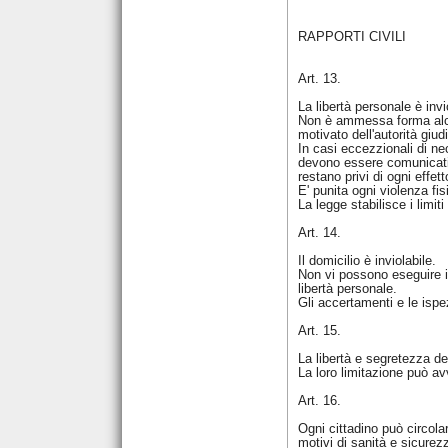
RAPPORTI CIVILI
Art. 13.
La libertà personale è invi
Non è ammessa forma alcuna
motivato dell'autorità giud
In casi eccezzionali di ne
devono essere comunicati e
restano privi di ogni effett
E' punita ogni violenza fi
La legge stabilisce i limi
Art. 14.
Il domicilio è inviolabile.
Non vi possono eseguire is
libertà personale.
Gli accertamenti e le ispez
Art. 15.
La libertà e segretezza de
La loro limitazione può avv
Art. 16.
Ogni cittadino può circolar
motivi di sanità e sicurez