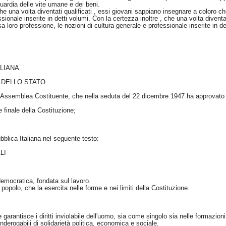
uardia delle vite umane e dei beni.
che una volta diventati qualificati , essi giovani sappiano insegnare a coloro c
ssionale inserite in detti volumi. Con la certezza inoltre , che una volta divent
a loro professione, le nozioni di cultura generale e professionale inserite in de
ALIANA
 DELLO STATO
ll'Assemblea Costituente, che nella seduta del 22 dicembre 1947 ha approvato 
 finale della Costituzione;
bblica Italiana nel seguente testo:
LI
democratica, fondata sul lavoro.
popolo, che la esercita nelle forme e nei limiti della Costituzione.
garantisce i diritti inviolabile dell'uomo, sia come singolo sia nelle formazioni
nderogabili di solidarietà politica, economica e sociale.