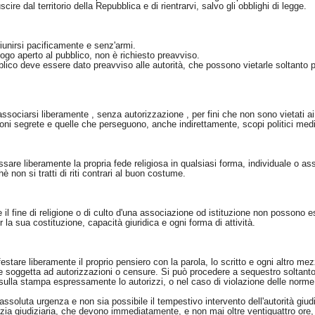
scire dal territorio della Repubblica e di rientrarvi, salvo gli obblighi di legge.
i riunirsi pacificamente e senz'armi.
luogo aperto al pubblico, non è richiesto preavviso.
bblico deve essere dato preavviso alle autorità, che possono vietarle soltanto 
i associarsi liberamente , senza autorizzazione , per fini che non sono vietati ai
oni segrete e quelle che perseguono, anche indirettamente, scopi politici media
essare liberamente la propria fede religiosa in qualsiasi forma, individuale o as
hè non si tratti di riti contrari al buon costume.
e il fine di religione o di culto d'una associazione od istituzione non possono es
r la sua costituzione, capacità giuridica e ogni forma di attività.
festare liberamente il proprio pensiero con la parola, lo scritto e ogni altro mez
oggetta ad autorizzazioni o censure. Si può procedere a sequestro soltanto pe
gge sulla stampa espressamente lo autorizzi, o nel caso di violazione delle norme
a assoluta urgenza e non sia possibile il tempestivo intervento dell'autorità giu
olizia giudiziaria, che devono immediatamente, e non mai oltre ventiquattro ore, 