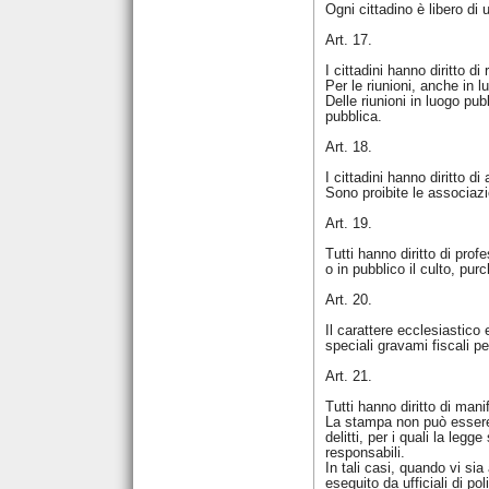
Ogni cittadino è libero di u
Art. 17.
I cittadini hanno diritto d
Per le riunioni, anche in 
Delle riunioni in luogo pu
pubblica.
Art. 18.
I cittadini hanno diritto d
Sono proibite le associazi
Art. 19.
Tutti hanno diritto di prof
o in pubblico il culto, purc
Art. 20.
Il carattere ecclesiastico 
speciali gravami fiscali pe
Art. 21.
Tutti hanno diritto di mani
La stampa non può essere s
delitti, per i quali la le
responsabili.
In tali casi, quando vi si
eseguito da ufficiali di p