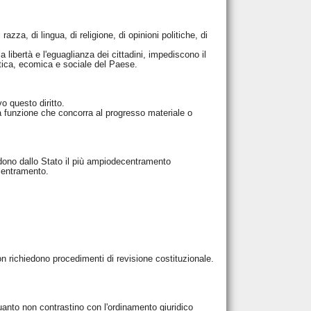
azza, di lingua, di religione, di opinioni politiche, di
 libertà e l'eguaglianza dei cittadini, impediscono il
litica, ecomica e sociale del Paese.
vo questo diritto.
una funzione che concorra al progresso materiale o
ndono dallo Stato il più ampiodecentramento
ecentramento.
non richiedono procedimenti di revisione costituzionale.
 quanto non contrastino con l'ordinamento giuridico