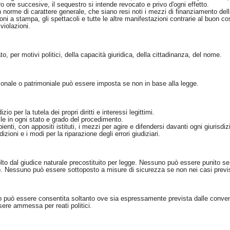
ro ore succesive, il sequestro si intende revocato e privo d'ogni effetto.
n norme di carattere generale, che siano resi noti i mezzi di finanziamento del
oni a stampa, gli spettacoli e tutte le altre manifestazioni contrarie al buon 
violazioni.
, per motivi politici, della capacità giuridica, della cittadinanza, del nome.
nale o patrimoniale può essere imposta se non in base alla legge.
zio per la tutela dei propri diritti e interessi legittimi.
bile in ogni stato e grado del procedimento.
enti, con appositi istituti, i mezzi per agire e difendersi davanti ogni giurisdiz
zioni e i modi per la riparazione degli errori giudiziari.
o dal giudice naturale precostituito per legge. Nessuno può essere punito se 
 Nessuno può essere sottoposto a misure di sicurezza se non nei casi previst
no può essere consentita soltanto ove sia espressamente prevista dalle convenz
ere ammessa per reati politici.