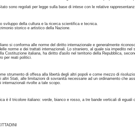
 Stato sono regolati per legge sulla base di intese con le relative rappresentanz
sviluppo della cultura e la ricerca scientifica e tecnica.
trimonio storico e artistico della Nazione.
aliano si conforma alle norme del diritto internazionale e generalmente riconosc
elle norme e dei trattati internazionali. Lo straniero, al quale sia impedito nel s
la Costituzione italiana, ha diritto d'asilo nel territorio della Repubblica, sec
o per reati politici.
come strumento di offesa alla libertà degli altri popoli e come mezzo di risoluzi
i altri Stati, alle limitazioni di sovranità necessarie ad un ordinamento che ass
 internazionali rivolte a tale scopo.
a è il tricolore italiano: verde, bianco e rosso, a tre bande verticali di eguali
CITTADINI