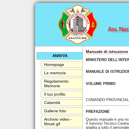
Manuale di istruzione 
ANAVVA
MINISTERO DELL'INTE
Homepage
MANUALE DI ISTRUZI
Le memorie
Regolamento
VOLUME PRIMO
Memorie
Il tuo profilo
COMANDO PROVINCIALE
Calamità
Gallerie foto
PREFAZIONE
Archivio video -
Questo manuale è una rist
Il Servizio Tecnico Centra
filmati gif
gradita a tutto il persona