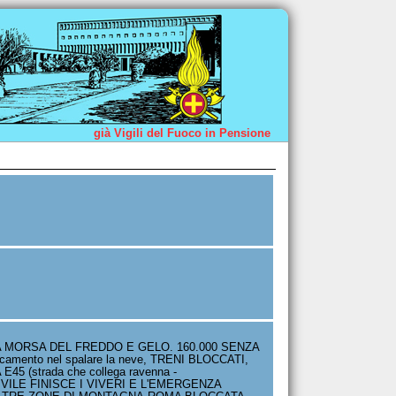
già Vigili del Fuoco in Pensione
A MORSA DEL FREDDO E GELO. 160.000 SENZA
aticamento nel spalare la neve, TRENI BLOCCATI,
 (strada che collega ravenna -
VILE FINISCE I VIVERI E L'EMERGENZA