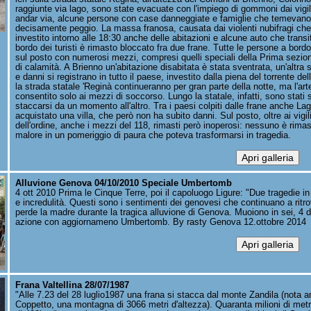
raggiunte via lago, sono state evacuate con l'impiego di gommoni dai vigili
andar via, alcune persone con case danneggiate e famiglie che temevano
decisamente peggio. La massa franosa, causata dai violenti nubifragi che
investito intorno alle 18:30 anche delle abitazioni e alcune auto che tran
bordo dei turisti è rimasto bloccato fra due frane. Tutte le persone a bordo 
sul posto con numerosi mezzi, compresi quelli speciali della Prima sezion
di calamità. A Brienno un'abitazione disabitata è stata sventrata, un'altr
e danni si registrano in tutto il paese, investito dalla piena del torrente de
la strada statale 'Reginà continueranno per gran parte della notte, ma l'arter
consentito solo ai mezzi di soccorso. Lungo la statale, infatti, sono stati
staccarsi da un momento all'altro. Tra i paesi colpiti dalle frane anche La
acquistato una villa, che però non ha subito danni. Sul posto, oltre ai vigil
dell'ordine, anche i mezzi del 118, rimasti però inoperosi: nessuno è rimas
malore in un pomeriggio di paura che poteva trasformarsi in tragedia.
Alluvione Genova 04/10/2010 Speciale Umbertomb
4 ott 2010 Prima le Cinque Terre, poi il capoluogo Ligure: "Due tragedie in 
e incredulità. Questi sono i sentimenti dei genovesi che continuano a ritr
perde la madre durante la tragica alluvione di Genova. Muoiono in sei, 4 
azione con aggiornameno Umbertomb. By rasty Genova 12.ottobre 2014
Frana Valtellina 28/07/1987
"Alle 7.23 del 28 luglio1987 una frana si stacca dal monte Zandila (nota
Coppetto, una montagna di 3066 metri d'altezza). Quaranta milioni di metri