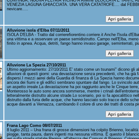
CONTINUA, NUOVA FELTRIA VICINO A RIMINI BLOCCATA E TANTE
VENEZIA LAGUNA GHIACCIATA. UNA VERA CATATROFE.... dal FEBBRAIO
nevicare.....
Alluvione isola d'Elba 07/11/2011
ISOLA D'ELBA - Tratto dal corrierefiorentino.corriere.it Anche l'Isola d'Elb
una vittima e a osservare un paese semidistrutto. Campo nell'Elba, meno 
finito in apnea. Acqua, detriti, fango hanno invaso garage, seminterrati, pian
Alluvione La Spezia 27/10/2011
Ultimo aggiornamento: 27/10/2011 E' stato come un tsunami" dicono gli abit
alluvioni di questi giorni: una devastazione senza precedenti, che ha già 
dispersi.I mezzi aerei della Guardia di finanza di La Spezia hanno docume
ancora dei fiumi e gli edifici sembrano spuntare dal fango. Lo svincolo a
un aspetto irreale.La devastazione ha poi raggiunto anche le Cinque terre, 
Monterosso le auto sono ancora sommerse, mentre i crinali dell'entroterra 
letteralmente distrutto alcune strade.Lo scenario, poi si fa apocalittico 
distrutto dalla furia delle acque, che hanno lasciato solo tracce dello schel
acque davanti a Vernazza, cambiando il colore di uno dei tratti di costa più 
Frana Lago Como 08/07/2011
8 luglio 2011 – Una frana di grosse dimensioni ha colpito Brienno, localit
piogge, tanta paura, danni ingenti ma nessuna vittima. È questo il bilanci
ieri sulla strada statale Regina, all'altezza dei Comuni di Brienno, Colonn