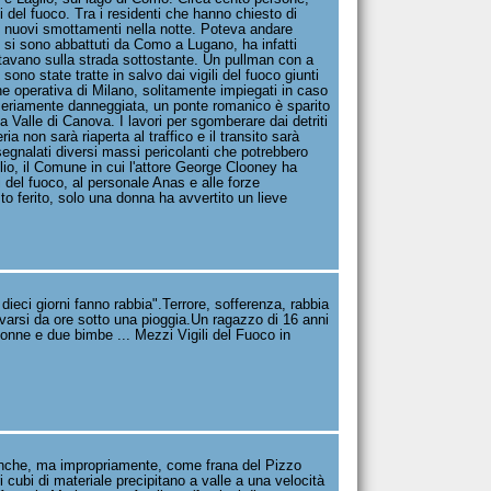
 del fuoco. Tra i residenti che hanno chiesto di
 nuovi smottamenti nella notte. Poteva andare
 si sono abbattuti da Como a Lugano, ha infatti
sitavano sulla strada sottostante. Un pullman con a
sono state tratte in salvo dai vigili del fuoco giunti
e operativa di Milano, solitamente impiegati in caso
a seriamente danneggiata, un ponte romanico è sparito
lla Valle di Canova. I lavori per sgomberare dai detriti
ia non sarà riaperta al traffico e il transito sarà
 segnalati diversi massi pericolanti che potrebbero
glio, il Comune in cui l'attore George Clooney ha
i del fuoco, al personale Anas e alle forze
to ferito, solo una donna ha avvertito un lieve
dieci giorni fanno rabbia".Terrore, sofferenza, rabbia
ovarsi da ore sotto una pioggia.Un ragazzo di 16 anni
donne e due bimbe ... Mezzi Vigili del Fuoco in
 anche, ma impropriamente, come frana del Pizzo
 cubi di materiale precipitano a valle a una velocità