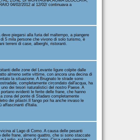
 ALTRE ZONE DI MONTAGNA,ROMA BLOCCATA,
 04/02/2012 al 12/02/ continuava a
a deve piegarsi alla furia del maltempo, a piangere
di 5 mila persone che vivono di solo turismo, è
i terreni di case, alberghi, ristoranti.
anti delle zone del Levante ligure colpite dalle
fatto almeno sette vittime, con ancora una decina di
ntato la situazione. A Brugnato le strade sono
utostradale, completamente circondato dall'acqua, ha
uno dei tesori naturalistici del nostro Paese. A
portano evidenti le ferite delle frane, che hanno
nella zona del ponte di Stadaro completamente
etro dei pilastri.Il fango poi ha anche invaso le
affascinanti d'Italia.
à vicina al Lago di Como. A causa delle pesanti
o delle frane, almeno quattro, che si sono staccate
o e Laglio, sul lago di Como. Circa cento persone,