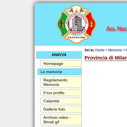
Sei in:
Home
>
Memorie
>
ANAVVA
Provincia di Mila
Homepage
Le memorie
Regolamento
Memorie
Il tuo profilo
Calamità
Gallerie foto
Archivio video -
filmati gif