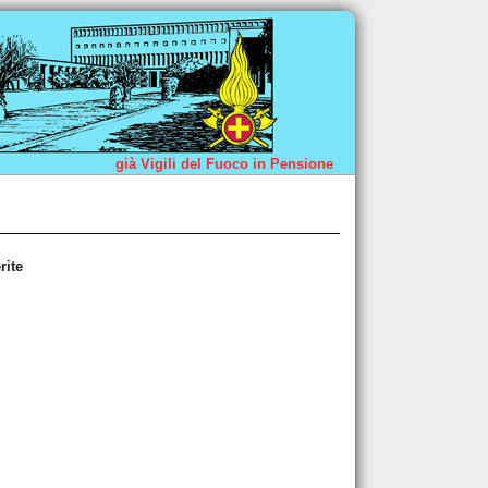
già Vigili del Fuoco in Pensione
rite