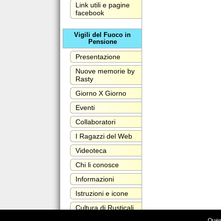
Link utili e pagine
facebook
Vigili del Fuoco in
Pensione
Presentazione
Nuove memorie by
Rasty
Giorno X Giorno
Eventi
Collaboratori
I Ragazzi del Web
Videoteca
Chi li conosce
Informazioni
Istruzioni e icone
Cultura di Rusticali
Maurizio
Quest