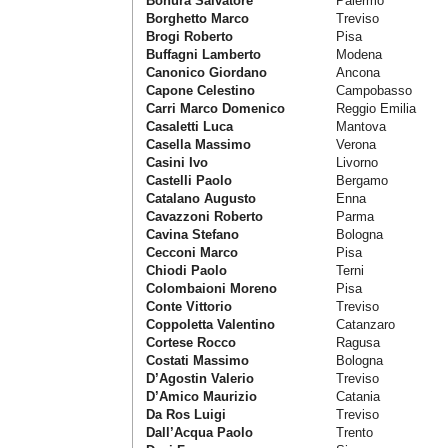
Bonura Salvatore
Palermo
Borghetto Marco
Treviso
Brogi Roberto
Pisa
Buffagni Lamberto
Modena
Canonico Giordano
Ancona
Capone Celestino
Campobasso
Carri Marco Domenico
Reggio Emilia
Casaletti Luca
Mantova
Casella Massimo
Verona
Casini Ivo
Livorno
Castelli Paolo
Bergamo
Catalano Augusto
Enna
Cavazzoni Roberto
Parma
Cavina Stefano
Bologna
Cecconi Marco
Pisa
Chiodi Paolo
Terni
Colombaioni Moreno
Pisa
Conte Vittorio
Treviso
Coppoletta Valentino
Catanzaro
Cortese Rocco
Ragusa
Costati Massimo
Bologna
D’Agostin Valerio
Treviso
D’Amico Maurizio
Catania
Da Ros Luigi
Treviso
Dall’Acqua Paolo
Trento