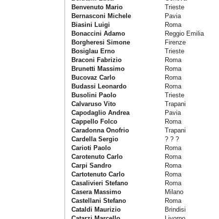
Benvenuto Mario
Trieste
Bernasconi Michele
Pavia
Biasini Luigi
Roma
Bonaccini Adamo
Reggio Emilia
Borgheresi Simone
Firenze
Bosiglau Erno
Trieste
Braconi Fabrizio
Roma
Brunetti Massimo
Roma
Bucovaz Carlo
Roma
Budassi Leonardo
Roma
Busolini Paolo
Trieste
Calvaruso Vito
Trapani
Capodaglio Andrea
Pavia
Cappello Folco
Roma
Caradonna Onofrio
Trapani
Cardella Sergio
? ? ?
Carioti Paolo
Roma
Carotenuto Carlo
Roma
Carpi Sandro
Roma
Cartotenuto Carlo
Roma
Casalivieri Stefano
Roma
Casera Massimo
Milano
Castellani Stefano
Roma
Cataldi Maurizio
Brindisi
Catarzi Marcello
Livorno