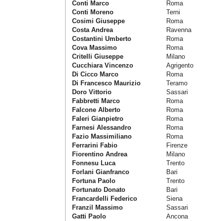
Conti Marco
Roma
Conti Moreno
Terni
Cosimi Giuseppe
Roma
Costa Andrea
Ravenna
Costantini Umberto
Roma
Cova Massimo
Roma
Critelli Giuseppe
Milano
Cucchiara Vincenzo
Agrigento
Di Cicco Marco
Roma
Di Francesco Maurizio
Teramo
Doro Vittorio
Sassari
Fabbretti Marco
Roma
Falcone Alberto
Roma
Faleri Gianpietro
Roma
Farnesi Alessandro
Roma
Fazio Massimiliano
Roma
Ferrarini Fabio
Firenze
Fiorentino Andrea
Milano
Fonnesu Luca
Trento
Forlani Gianfranco
Bari
Fortuna Paolo
Trento
Fortunato Donato
Bari
Francardelli Federico
Siena
Franzil Massimo
Sassari
Gatti Paolo
Ancona