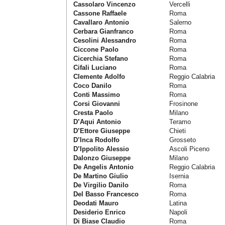
Cassolaro Vincenzo
Vercelli
Cassone Raffaele
Roma
Cavallaro Antonio
Salerno
Cerbara Gianfranco
Roma
Cesolini Alessandro
Roma
Ciccone Paolo
Roma
Cicerchia Stefano
Roma
Cifali Luciano
Roma
Clemente Adolfo
Reggio Calabria
Coco Danilo
Roma
Conti Massimo
Roma
Corsi Giovanni
Frosinone
Cresta Paolo
Milano
D’Aqui Antonio
Teramo
D’Ettore Giuseppe
Chieti
D’Inca Rodolfo
Grosseto
D’Ippolito Alessio
Ascoli Piceno
Dalonzo Giuseppe
Milano
De Angelis Antonio
Reggio Calabria
De Martino Giulio
Isernia
De Virgilio Danilo
Roma
Del Basso Francesco
Roma
Deodati Mauro
Latina
Desiderio Enrico
Napoli
Di Biase Claudio
Roma