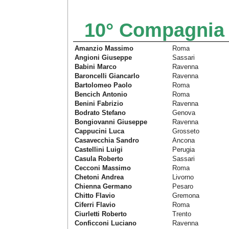
10° Compagnia
Amanzio Massimo
Roma
Angioni Giuseppe
Sassari
Babini Marco
Ravenna
Baroncelli Giancarlo
Ravenna
Bartolomeo Paolo
Roma
Bencich Antonio
Roma
Benini Fabrizio
Ravenna
Bodrato Stefano
Genova
Bongiovanni Giuseppe
Ravenna
Cappucini Luca
Grosseto
Casavecchia Sandro
Ancona
Castellini Luigi
Perugia
Casula Roberto
Sassari
Cecconi Massimo
Roma
Chetoni Andrea
Livorno
Chienna Germano
Pesaro
Chitto Flavio
Gremona
Ciferri Flavio
Roma
Ciurletti Roberto
Trento
Conficconi Luciano
Ravenna