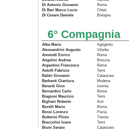
Di Antonio Giovanni
Roma
Di Bari Marco Lucio
Chieti
Di Cesare Daniele
Bologna
6° Compagnia
Alba Mario
Agrigento
Alessandrini Augusto
Viterbo
Amelotti Enrico
Roma
Angelini Andrea
Brescia
Argentino Francesco
Roma
Astolfi Fabrizio
Terni
Baldo Giovanni
Catanzaro
Barbanti Gianluca
Modena
Berardi Gino
Isernia
Bernardini Carlo
Roma
Biagioni Maurizio
Terni
Bigliani Roberto
Asti
Borelli Mario
Roma
Bossi Lorenzo
Pavia
Botterini Plinio
Trieste
Breccolini Ivano
Terni
Bruni Sergio
Catanzaro