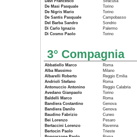
Davi Francesco
Siracusa
De Masi Pasquale
Torino
De Nigris Mario
Torino
De Santis Pasquale
Campobasso
Del Barba Sandro
Sondrio
Di Carlo Ignazio
Palermo
Di Cosmo Paolo
Torino
3° Compagnia
Abbatiello Marco
Roma
Alba Massimo
Milano
Albarelli Roberto
Reggio Emilia
Andrioli Stefano
Roma
Antonuccio Antonino
Reggio Calabria
Avedano Gianpaolo
Torino
Baldelli Marco
Roma
Bandiera Costantino
Genova
Bandiera Danilo
Genova
Baudino Fabrizio
Cuneo
Bei Lorenzo
Pesaro
Bertaccini Lorenzo
Ravenna
Bertocin Paolo
Trieste
Bongarzone Paolo
Roma