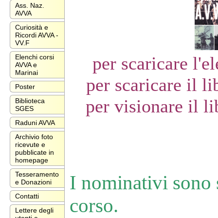
Ass. Naz.
AVVA
Curiosità e
Ricordi AVVA -
VV.F
Elenchi corsi
per scaricare l'e
AVVA e
Marinai
per scaricare il l
Poster
per visionare il l
Biblioteca
SGES
Raduni AVVA
Archivio foto
ricevute e
pubblicate in
homepage
Tesseramento
I nominativi sono s
e Donazioni
Contatti
corso.
Lettere degli