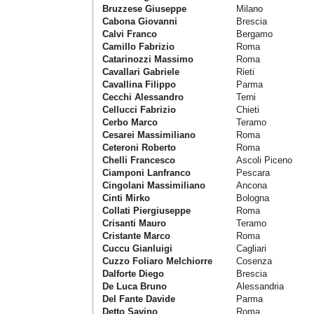
Bruzzese Giuseppe
Milano
Cabona Giovanni
Brescia
Calvi Franco
Bergamo
Camillo Fabrizio
Roma
Catarinozzi Massimo
Roma
Cavallari Gabriele
Rieti
Cavallina Filippo
Parma
Cecchi Alessandro
Terni
Cellucci Fabrizio
Chieti
Cerbo Marco
Teramo
Cesarei Massimiliano
Roma
Ceteroni Roberto
Roma
Chelli Francesco
Ascoli Piceno
Ciamponi Lanfranco
Pescara
Cingolani Massimiliano
Ancona
Cinti Mirko
Bologna
Collati Piergiuseppe
Roma
Crisanti Mauro
Teramo
Cristante Marco
Roma
Cuccu Gianluigi
Cagliari
Cuzzo Foliaro Melchiorre
Cosenza
Dalforte Diego
Brescia
De Luca Bruno
Alessandria
Del Fante Davide
Parma
Detto Savino
Roma