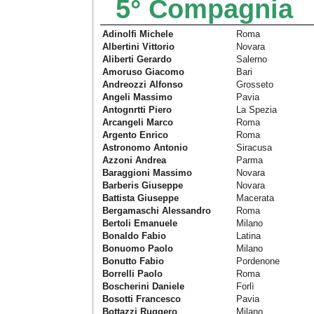
5° Compagnia
Adinolfi Michele
Roma
Albertini Vittorio
Novara
Aliberti Gerardo
Salerno
Amoruso Giacomo
Bari
Andreozzi Alfonso
Grosseto
Angeli Massimo
Pavia
Antognrtti Piero
La Spezia
Arcangeli Marco
Roma
Argento Enrico
Roma
Astronomo Antonio
Siracusa
Azzoni Andrea
Parma
Baraggioni Massimo
Novara
Barberis Giuseppe
Novara
Battista Giuseppe
Macerata
Bergamaschi Alessandro
Roma
Bertoli Emanuele
Milano
Bonaldo Fabio
Latina
Bonuomo Paolo
Milano
Bonutto Fabio
Pordenone
Borrelli Paolo
Roma
Boscherini Daniele
Forlì
Bosotti Francesco
Pavia
Bottazzi Ruggero
Milano