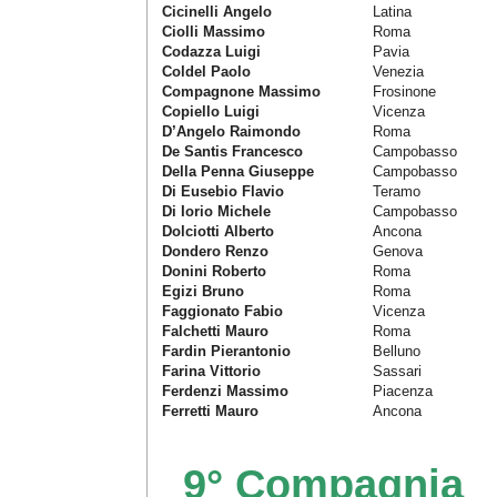
Cicinelli Angelo
Latina
Ciolli Massimo
Roma
Codazza Luigi
Pavia
Coldel Paolo
Venezia
Compagnone Massimo
Frosinone
Copiello Luigi
Vicenza
D’Angelo Raimondo
Roma
De Santis Francesco
Campobasso
Della Penna Giuseppe
Campobasso
Di Eusebio Flavio
Teramo
Di Iorio Michele
Campobasso
Dolciotti Alberto
Ancona
Dondero Renzo
Genova
Donini Roberto
Roma
Egizi Bruno
Roma
Faggionato Fabio
Vicenza
Falchetti Mauro
Roma
Fardin Pierantonio
Belluno
Farina Vittorio
Sassari
Ferdenzi Massimo
Piacenza
Ferretti Mauro
Ancona
9° Compagnia