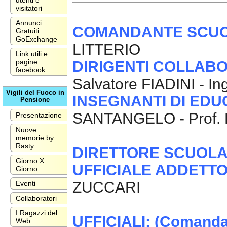
utenti e
visitatori
Annunci
COMANDANTE SCUOL
Gratuiti
GoExchange
LITTERIO
Link utili e
pagine
DIRIGENTI COLLAB
facebook
Salvatore FIADINI - I
Vigili del Fuoco in
INSEGNANTI DI EDU
Pensione
SANTANGELO - Prof.
Presentazione
Nuove
memorie by
Rasty
DIRETTORE SCUOLA A
Giorno X
UFFICIALE ADDETTO
Giorno
ZUCCARI
Eventi
Collaboratori
I Ragazzi del
UFFICIALI: (Comanda
Web