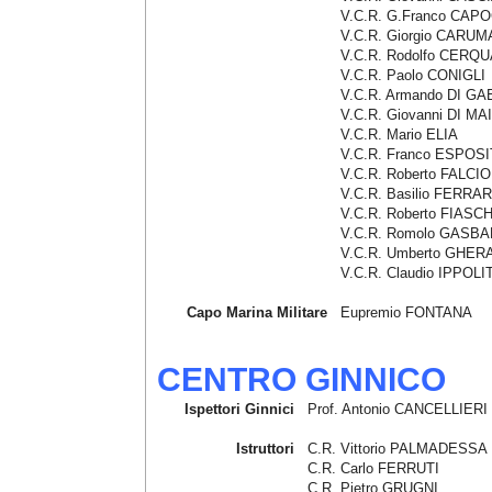
V.C.R. G.Franco CAP
V.C.R. Giorgio CARUM
V.C.R. Rodolfo CERQ
V.C.R. Paolo CONIGLI
V.C.R. Armando DI G
V.C.R. Giovanni DI MA
V.C.R. Mario ELIA
V.C.R. Franco ESPOS
V.C.R. Roberto FALCIO
V.C.R. Basilio FERRAR
V.C.R. Roberto FIASCH
V.C.R. Romolo GASBA
V.C.R. Umberto GHER
V.C.R. Claudio IPPOLIT
Capo Marina Militare
Eupremio FONTANA
CENTRO GINNICO
Ispettori Ginnici
Prof. Antonio CANCELLIERI
Istruttori
C.R. Vittorio PALMADESSA
C.R. Carlo FERRUTI
C.R. Pietro GRUGNI