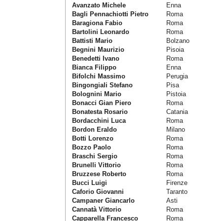
Avanzato Michele
Enna
Bagli Pennachiotti Pietro
Roma
Baragiona Fabio
Roma
Bartolini Leonardo
Roma
Battisti Mario
Bolzano
Begnini Maurizio
Pisoia
Benedetti Ivano
Roma
Bianca Filippo
Enna
Bifolchi Massimo
Perugia
Bingongiali Stefano
Pisa
Bolognini Mario
Pistoia
Bonacci Gian Piero
Roma
Bonatesta Rosario
Catania
Bordacchini Luca
Roma
Bordon Eraldo
Milano
Botti Lorenzo
Roma
Bozzo Paolo
Roma
Braschi Sergio
Roma
Brunelli Vittorio
Roma
Bruzzese Roberto
Roma
Bucci Luigi
Firenze
Caforio Giovanni
Taranto
Campaner Giancarlo
Asti
Cannatà Vittorio
Roma
Capparella Francesco
Roma