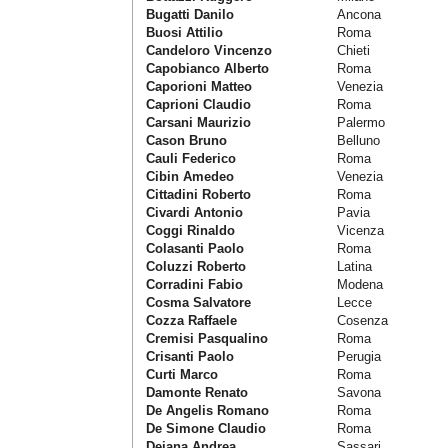
Bugatti Danilo
Ancona
Buosi Attilio
Roma
Candeloro Vincenzo
Chieti
Capobianco Alberto
Roma
Caporioni Matteo
Venezia
Caprioni Claudio
Roma
Carsani Maurizio
Palermo
Cason Bruno
Belluno
Cauli Federico
Roma
Cibin Amedeo
Venezia
Cittadini Roberto
Roma
Civardi Antonio
Pavia
Coggi Rinaldo
Vicenza
Colasanti Paolo
Roma
Coluzzi Roberto
Latina
Corradini Fabio
Modena
Cosma Salvatore
Lecce
Cozza Raffaele
Cosenza
Cremisi Pasqualino
Roma
Crisanti Paolo
Perugia
Curti Marco
Roma
Damonte Renato
Savona
De Angelis Romano
Roma
De Simone Claudio
Roma
Deiana Andrea
Sassari