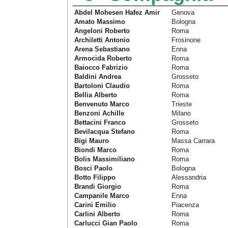
Abdel Mohesen Hafez Amir
Genova
Amato Massimo
Bologna
Angeloni Roberto
Roma
Archiletti Antonio
Frosinone
Arena Sebastiano
Enna
Armocida Roberto
Roma
Baiocco Fabrizio
Roma
Baldini Andrea
Grosseto
Bartoloni Claudio
Roma
Bellia Alberto
Roma
Benvenuto Marco
Trieste
Benzoni Achille
Milano
Bettacini Franco
Grosseto
Bevilacqua Stefano
Roma
Bigi Mauro
Massa Carrara
Biondi Marco
Roma
Bolis Massimiliano
Roma
Bosci Paolo
Bologna
Botto Filippo
Alessandria
Brandi Giorgio
Roma
Campanile Marco
Enna
Carini Emilio
Piacenza
Carlini Alberto
Roma
Carlucci Gian Paolo
Roma