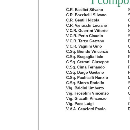
I compo
C.R. Basilici Silvano
S
C.R. Bozzitelli Silvano
S
C.R. Gentili Nicola
C
C.R. Vanucchi Luciano
P
V.C.R. Guerrini Vittorio
S
V.C.R. Perin Claudio
S
V.C.R. Terzo Gaetano
P
V.C.R. Vagnini Gino
C
C.Sq. Biondo Vincenzo
M
C.Sq. Bragaglia Italo
F
C.Sq. Cerroni Giuseppe
L
C.Sq. Cima Fernando
F
C.Sq. Dargo Gaetano
P
C.Sq. Paolicelli Nunzio
M
C.Sq. Sforza Rodolfo
S
Vig. Baldini Umberto
C
Vig. Frosolini Vincenzo
C
Vig. Giaculli Vincenzo
T
Vig. Pace Luigi
C
V.V.A. Cenciotti Paolo
R