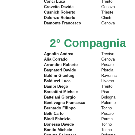
Conci Luca
Trento
Crovetto Davide
Genova
Cusnich Roberto
Trieste
Dalonzo Roberto
Chieti
Damonte Francesco
Genova
2° Compagnia
Agnolin Andrea
Treviso
Alia Corrado
Genova
Arrondini Roberto
Pesaro
Bagnatori Davide
Pistoia
Baldini Gianluigi
Ravenna
Balducci Luca
Livorno
Bampi Diego
Trento
Barsottini Michele
Pisa
Battelani Giorgio
Bologna
Bentivegna Francesco
Palermo
Bernardo Filippo
Torino
Betti Carlo
Pesaro
Biodi Fabrizio
Parma
Bonessa Davide
Torino
Bonito Michele
Torino