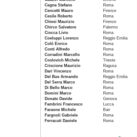
Cegna Stefano
Roma
Cencetti Mauro
Firenze
Cesile Roberto
Roma
Chiesi Maurizio
Firenze
Chirco Salvatore
Palermo
Ciocca Livio
Roma
Coeluppi Lorenzo
Reggio Emilia
Colò Enrico
Roma
Conti Alfredo
Roma
Corradini Marcello
Roma
Coslovich Michele
Trieste
Criscione Maurizio
Ragusa
Dari Vincenzo
Roma
Del Bue Armando
Reggio Emilia
Del Serra Marco
Roma
Di Bello Marco
Roma
Domini Marco
Roma
Donato Davide
Genova
Fambrini Francesco
Lucca
Faraone Michele
Bari
Fargnoli Gabriele
Roma
Ferracuti Daniele
Roma