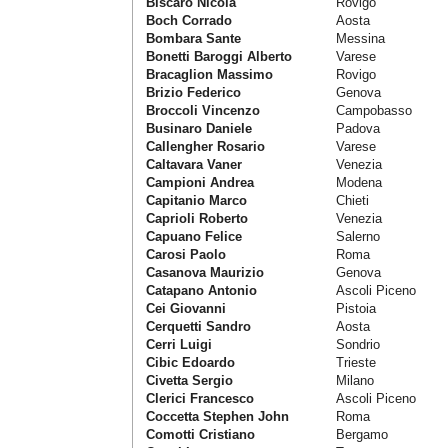
Biscaro Nicola
Rovigo
Boch Corrado
Aosta
Bombara Sante
Messina
Bonetti Baroggi Alberto
Varese
Bracaglion Massimo
Rovigo
Brizio Federico
Genova
Broccoli Vincenzo
Campobasso
Businaro Daniele
Padova
Callengher Rosario
Varese
Caltavara Vaner
Venezia
Campioni Andrea
Modena
Capitanio Marco
Chieti
Caprioli Roberto
Venezia
Capuano Felice
Salerno
Carosi Paolo
Roma
Casanova Maurizio
Genova
Catapano Antonio
Ascoli Piceno
Cei Giovanni
Pistoia
Cerquetti Sandro
Aosta
Cerri Luigi
Sondrio
Cibic Edoardo
Trieste
Civetta Sergio
Milano
Clerici Francesco
Ascoli Piceno
Coccetta Stephen John
Roma
Comotti Cristiano
Bergamo