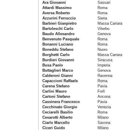
Ara Giovanni
Sassari
Attardi Massimo
Roma
Aversa Roberto
Roma
Azzurini Ferruccio
Siena
Barbieri Gianpietro
Massa Carrara
Bartoleschi Carlo
Viterbo
Baudo Allesandro
Genova
Benvenuto Pasquale
Roma
Bonanni Luciano
Roma
Boneddu Stefano
Nuoro
Borghetti Carlo
Massa Carrara
Burdieri Giovanni
Siracusa
Busa Paolo
Imperia
Buttaglieri Marco
Genova
Calderoni Gianni
Ravenna
Capaccioni Raffaele
Roma
Carena Stefano
Pavia
Carlini Mauro
Forlì
Cartoni Stefano
Ancona
Cassinera Francesco
Pavia
Cecchinato Giorgio
Venezia
Ceciarelli Basilio
Roma
Cesarotti Alberto
Milano
Ciarlo Marcello
Savona
Ciceri Guido
Milano