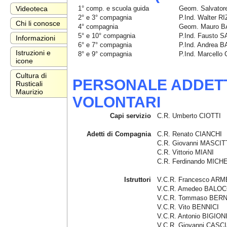
1° comp. e scuola guida
Geom. Salvator
Videoteca
2° e 3° compagnia
P.Ind. Walter R
Chi li conosce
4° compagnia
Geom. Mauro B
5° e 10° compagnia
P.Ind. Fausto 
Informazioni
6° e 7° compagnia
P.Ind. Andrea 
Istruzioni e
8° e 9° compagnia
P.Ind. Marcello
icone
Cultura di
PERSONALE ADDETTO
Rusticali
Maurizio
VOLONTARI
Capi servizio
C.R. Umberto CIOTTI
Adetti di Compagnia
C.R. Renato CIANCHI
C.R. Giovanni MASCIT
C.R. Vittorio MIANI
C.R. Ferdinando MICH
Istruttori
V.C.R. Francesco AR
V.C.R. Amedeo BALO
V.C.R. Tommaso BER
V.C.R. Vito BENNICI
V.C.R. Antonio BIGION
V.C.R. Giovanni CASC