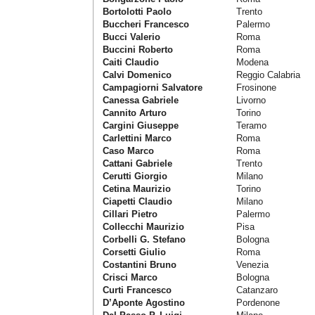
Bortolotti Paolo
Trento
Buccheri Francesco
Palermo
Bucci Valerio
Roma
Buccini Roberto
Roma
Caiti Claudio
Modena
Calvi Domenico
Reggio Calabria
Campagiorni Salvatore
Frosinone
Canessa Gabriele
Livorno
Cannito Arturo
Torino
Cargini Giuseppe
Teramo
Carlettini Marco
Roma
Caso Marco
Roma
Cattani Gabriele
Trento
Cerutti Giorgio
Milano
Cetina Maurizio
Torino
Ciapetti Claudio
Milano
Cillari Pietro
Palermo
Collecchi Maurizio
Pisa
Corbelli G. Stefano
Bologna
Corsetti Giulio
Roma
Costantini Bruno
Venezia
Crisci Marco
Bologna
Curti Francesco
Catanzaro
D’Aponte Agostino
Pordenone