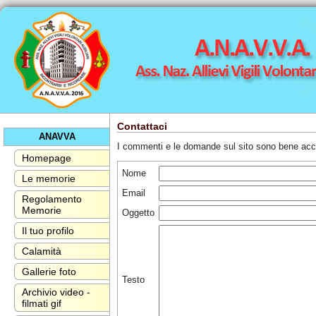
Contattaci
ANAVVA
I commenti e le domande sul sito sono bene accet
Homepage
Nome
Le memorie
Email
Regolamento
Memorie
Oggetto
Il tuo profilo
Calamità
Gallerie foto
Testo
Archivio video -
filmati gif