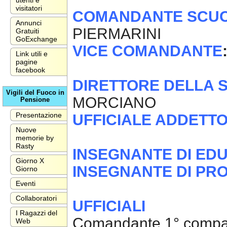
utenti e
visitatori
COMANDANTE SCUOL
Annunci
PIERMARINI
Gratuiti
GoExchange
VICE COMANDANTE
Link utili e
pagine
facebook
DIRETTORE DELLA
S
Vigili del Fuoco in
MORCIANO
Pensione
Presentazione
UFFICIALE ADDETT
Nuove
memorie by
Rasty
INSEGNANTE DI EDU
Giorno X
INSEGNANTE DI P
Giorno
Eventi
Collaboratori
UFFICIALI
I Ragazzi del
Comandante 1° compa
Web