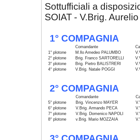
Sottufficiali a disposi
SOIAT - V.Brig. Aurel
1° COMPAGNIA
Comandante
Ca
1° plotone
M.llo Amedeo PALUMBO
V.
2° plotone
Brig. Franco SARTORELLI
V.
3° plotone
Brig. Pietro BALISTRERI
V.
4° plotone
V.Brig. Natale POGGI
V.
2° COMPAGNIA
Comandante
Ca
5° plotone
Brig. Vincenzo MAYER
V.
6° plotone
V.Brig. Armando PECA
V
7° plotone
V.Brig. Domenico NAPOLI
V.
8° plotone
v.Brig. Mario MOZZAIA
V.
3° COMPAGNIA