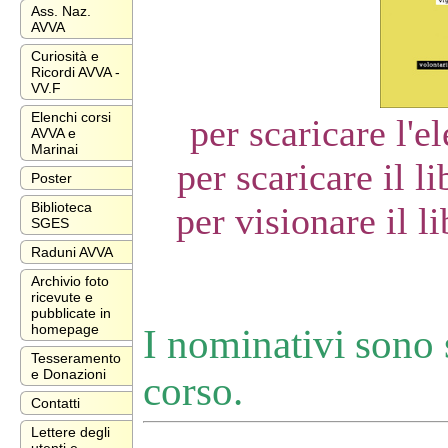
Ass. Naz.
AVVA
Curiosità e
Ricordi AVVA -
VV.F
Elenchi corsi
per scaricare l'e
AVVA e
Marinai
per scaricare il l
Poster
Biblioteca
per visionare il l
SGES
Raduni AVVA
Archivio foto
ricevute e
pubblicate in
homepage
I nominativi sono s
Tesseramento
e Donazioni
corso.
Contatti
Lettere degli