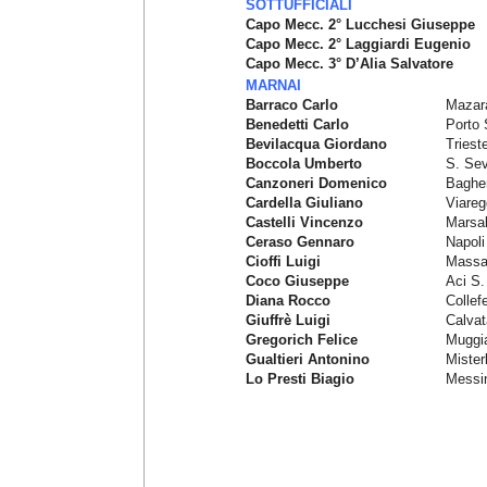
SOTTUFFICIALI
Capo Mecc. 2° Lucchesi Giuseppe
Capo Mecc. 2° Laggiardi Eugenio
Capo Mecc. 3° D’Alia Salvatore
MARNAI
Barraco Carlo
Mazara
Benedetti Carlo
Porto 
Bevilacqua Giordano
Triest
Boccola Umberto
S. Sev
Canzoneri Domenico
Baghe
Cardella Giuliano
Viareg
Castelli Vincenzo
Marsa
Ceraso Gennaro
Napoli
Cioffi Luigi
Massa
Coco Giuseppe
Aci S.
Diana Rocco
Collef
Giuffrè Luigi
Calvat
Gregorich Felice
Muggia
Gualtieri Antonino
Mister
Lo Presti Biagio
Messi