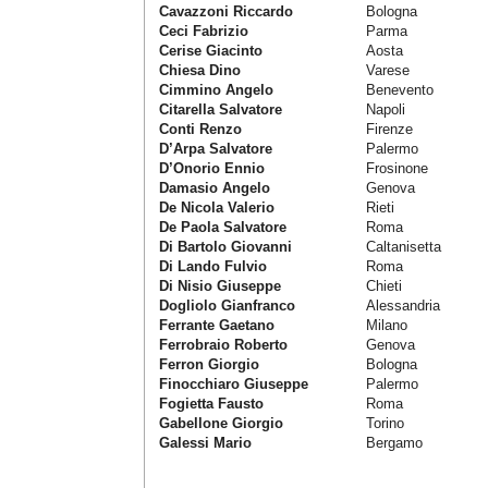
Cavazzoni Riccardo
Bologna
Ceci Fabrizio
Parma
Cerise Giacinto
Aosta
Chiesa Dino
Varese
Cimmino Angelo
Benevento
Citarella Salvatore
Napoli
Conti Renzo
Firenze
D’Arpa Salvatore
Palermo
D’Onorio Ennio
Frosinone
Damasio Angelo
Genova
De Nicola Valerio
Rieti
De Paola Salvatore
Roma
Di Bartolo Giovanni
Caltanisetta
Di Lando Fulvio
Roma
Di Nisio Giuseppe
Chieti
Dogliolo Gianfranco
Alessandria
Ferrante Gaetano
Milano
Ferrobraio Roberto
Genova
Ferron Giorgio
Bologna
Finocchiaro Giuseppe
Palermo
Fogietta Fausto
Roma
Gabellone Giorgio
Torino
Galessi Mario
Bergamo