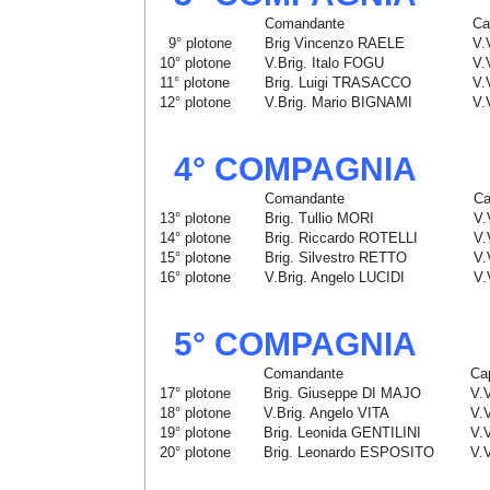
Comandante
Ca
9° plotone
Brig Vincenzo RAELE
V.
10° plotone
V.Brig. Italo FOGU
V.
11° plotone
Brig. Luigi TRASACCO
V.
12° plotone
V.Brig. Mario BIGNAMI
V.
4° COMPAGNIA
Comandante
Ca
13° plotone
Brig. Tullio MORI
V.
14° plotone
Brig. Riccardo ROTELLI
V.
15° plotone
Brig. Silvestro RETTO
V.
16° plotone
V.Brig. Angelo LUCIDI
V.
5° COMPAGNIA
Comandante
Ca
17° plotone
Brig. Giuseppe DI MAJO
V.
18° plotone
V.Brig. Angelo VITA
V.
19° plotone
Brig. Leonida GENTILINI
V.
20° plotone
Brig. Leonardo ESPOSITO
V.