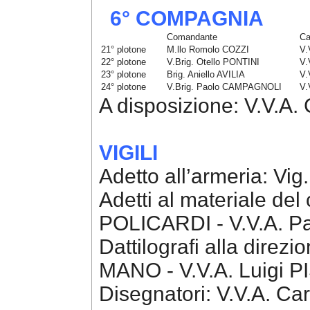
6° COMPAGNIA
Comandante
Ca
21° plotone
M.llo Romolo COZZI
V.
22° plotone
V.Brig. Otello PONTINI
V.
23° plotone
Brig. Aniello AVILIA
V.
24° plotone
V.Brig. Paolo CAMPAGNOLI
V.
A disposizione: V.V.A
VIGILI
Adetto all’armeria: Vi
Adetti al materiale del
POLICARDI - V.V.A. P
Dattilografi alla direz
MANO - V.V.A. Luigi P
Disegnatori: V.V.A. Ca