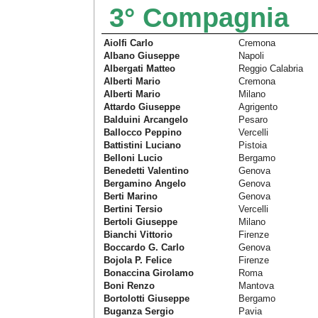
3° Compagnia
Aiolfi Carlo
Cremona
Albano Giuseppe
Napoli
Albergati Matteo
Reggio Calabria
Alberti Mario
Cremona
Alberti Mario
Milano
Attardo Giuseppe
Agrigento
Balduini Arcangelo
Pesaro
Ballocco Peppino
Vercelli
Battistini Luciano
Pistoia
Belloni Lucio
Bergamo
Benedetti Valentino
Genova
Bergamino Angelo
Genova
Berti Marino
Genova
Bertini Tersio
Vercelli
Bertoli Giuseppe
Milano
Bianchi Vittorio
Firenze
Boccardo G. Carlo
Genova
Bojola P. Felice
Firenze
Bonaccina Girolamo
Roma
Boni Renzo
Mantova
Bortolotti Giuseppe
Bergamo
Buganza Sergio
Pavia