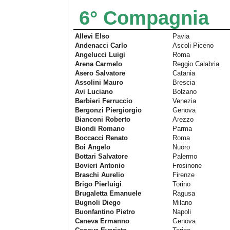
6° Compagnia
Allevi Elso
Pavia
Andenacci Carlo
Ascoli Piceno
Angelucci Luigi
Roma
Arena Carmelo
Reggio Calabria
Asero Salvatore
Catania
Assolini Mauro
Brescia
Avi Luciano
Bolzano
Barbieri Ferruccio
Venezia
Bergonzi Piergiorgio
Genova
Bianconi Roberto
Arezzo
Biondi Romano
Parma
Boccacci Renato
Roma
Boi Angelo
Nuoro
Bottari Salvatore
Palermo
Bovieri Antonio
Frosinone
Braschi Aurelio
Firenze
Brigo Pierluigi
Torino
Brugaletta Emanuele
Ragusa
Bugnoli Diego
Milano
Buonfantino Pietro
Napoli
Caneva Ermanno
Genova