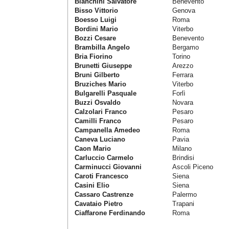
Bianchini Salvatore
Benevento
Bisso Vittorio
Genova
Boesso Luigi
Roma
Bordini Mario
Viterbo
Bozzi Cesare
Benevento
Brambilla Angelo
Bergamo
Bria Fiorino
Torino
Brunetti Giuseppe
Arezzo
Bruni Gilberto
Ferrara
Bruziches Mario
Viterbo
Bulgarelli Pasquale
Forlì
Buzzi Osvaldo
Novara
Calzolari Franco
Pesaro
Camilli Franco
Pesaro
Campanella Amedeo
Roma
Caneva Luciano
Pavia
Caon Mario
Milano
Carluccio Carmelo
Brindisi
Carminucci Giovanni
Ascoli Piceno
Caroti Francesco
Siena
Casini Elio
Siena
Cassaro Castrenze
Palermo
Cavataio Pietro
Trapani
Ciaffarone Ferdinando
Roma