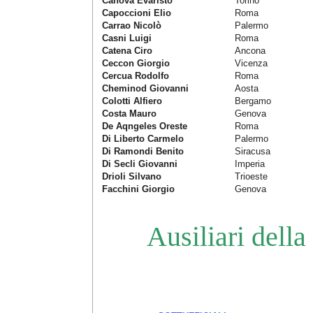
Canova Evaristo
Torino
Capoccioni Elio
Roma
Carrao Nicolò
Palermo
Casni Luigi
Roma
Catena Ciro
Ancona
Ceccon Giorgio
Vicenza
Cercua Rodolfo
Roma
Cheminod Giovanni
Aosta
Colotti Alfiero
Bergamo
Costa Mauro
Genova
De Aqngeles Oreste
Roma
Di Liberto Carmelo
Palermo
Di Ramondi Benito
Siracusa
Di Secli Giovanni
Imperia
Drioli Silvano
Trioeste
Facchini Giorgio
Genova
Ausiliari della