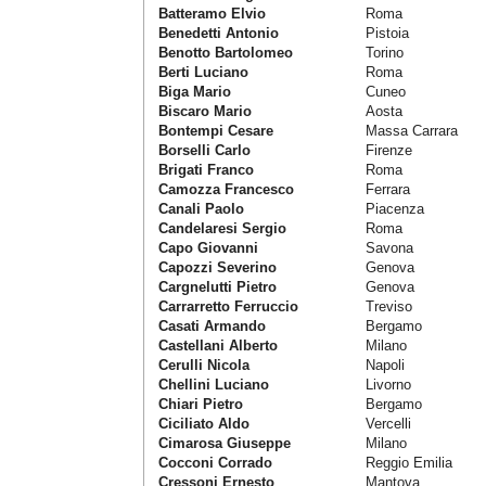
Batteramo Elvio
Roma
Benedetti Antonio
Pistoia
Benotto Bartolomeo
Torino
Berti Luciano
Roma
Biga Mario
Cuneo
Biscaro Mario
Aosta
Bontempi Cesare
Massa Carrara
Borselli Carlo
Firenze
Brigati Franco
Roma
Camozza Francesco
Ferrara
Canali Paolo
Piacenza
Candelaresi Sergio
Roma
Capo Giovanni
Savona
Capozzi Severino
Genova
Cargnelutti Pietro
Genova
Carrarretto Ferruccio
Treviso
Casati Armando
Bergamo
Castellani Alberto
Milano
Cerulli Nicola
Napoli
Chellini Luciano
Livorno
Chiari Pietro
Bergamo
Ciciliato Aldo
Vercelli
Cimarosa Giuseppe
Milano
Cocconi Corrado
Reggio Emilia
Cressoni Ernesto
Mantova