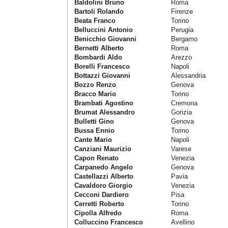
Baldolini Bruno
Roma
Bartoli Rolando
Firenze
Beata Franco
Torino
Belluccini Antonio
Perugia
Benicchio Giovanni
Bergamo
Bernetti Alberto
Roma
Bombardi Aldo
Arezzo
Borelli Francesco
Napoli
Bottazzi Giovanni
Alessandria
Bozzo Renzo
Genova
Bracco Mario
Torino
Brambati Agostino
Cremona
Brumat Alessandro
Gorizia
Bulletti Gino
Genova
Bussa Ennio
Torino
Cante Mario
Napoli
Canziani Maurizio
Varese
Capon Renato
Venezia
Carpanedo Angelo
Genova
Castellazzi Alberto
Pavia
Cavaldoro Giorgio
Venezia
Cecconi Dardiero
Pisa
Cerretti Roberto
Torino
Cipolla Alfredo
Roma
Colluccino Francesco
Avellino