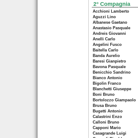
2° Compagnia
Acchioni Lamberto
Aguzzi Lino
Albanese Gaetano
Anastasio Pasquale
Andreis Giovanni
Anelli Carlo
Angelini Fusco
Baitella Carlo
Banda Aurelio
Baresi Gianpietro
Bavona Pasquale
Benicchio Sandrino
Bianco Antonio
Bigolin Franco
Blanchetti Giuseppe
Boni Bruno
Bortolozzo Giampaolo
Brusa Bruno
Bugetti Antonio
Calastrini Enzo
Calloni Bruno
Capponi Mario
Casagrande Luigi