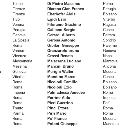
Torino
Di Pietro Massimo
Roma
Firenze
Diarena Gian Franco
Perugia
Firenze
Eberhofer Alois
Bolzano
Tivoli
Egidi Ezio
Viterbo
Verona
Filoramo Giachino
Ragusa
Perugia
Galliano Sergio
Cuneo
Genova
Gerardi Alberto
Ferrara
La Spezia
Gerosa Antonio
Sondrio
Roma
Gibilari Giuseppe
Palermo
Varese
Granzarolo bruno
Genova
Vicenza
Grossi Renato
Napoli
Alessandria
Malacarne Luciano
Mantova
Messina
Mancini Bruno
Ancona
o
Genova
Merighi Walter
Modena
Viterbo
Mondino Marco
Cuneo
Roma
Nicolodi Camillo
Bolzano
Roma
Nicolodi Ezio
Bolzano
Imperia
Palmadessa Amedeo
Roma
Roma
Perrino Aldo
Imperia
Roma
Pieri Guerrino
Forlì
Trento
Pinci Ettore
Roma
Parma
Pirri Mario
Roma
Roma
Po’ Franco
Modena
Roma
Poloni Giuseppe
Macerata