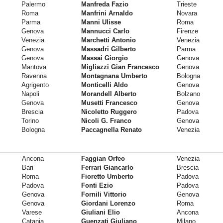
Palermo
Manfreda Fazio
Trieste
Roma
Manfrini Arnaldo
Novara
Parma
Manni Ulisse
Roma
Genova
Mannucci Carlo
Firenze
Venezia
Marchetti Antonio
Venezia
Genova
Massadri Gilberto
Parma
Genova
Massai Giorgio
Genova
Mantova
Migliazzi Gian Francesco
Genova
Ravenna
Montagnana Umberto
Bologna
Agrigento
Monticelli Aldo
Genova
Napoli
Morandell Alberto
Bolzano
Genova
Musetti Francesco
Genova
Brescia
Nicoletto Ruggero
Padova
Torino
Nicoli G. Franco
Genova
Bologna
Paccagnella Renato
Venezia
Ancona
Faggian Orfeo
Venezia
Bari
Ferrari Giancarlo
Brescia
Roma
Fioretto Umberto
Padova
Padova
Fonti Ezio
Padova
Genova
Fornili Vittorio
Genova
Genova
Giordani Lorenzo
Roma
Varese
Giuliani Elio
Ancona
Catania
Guenzati Giuliano
Milano