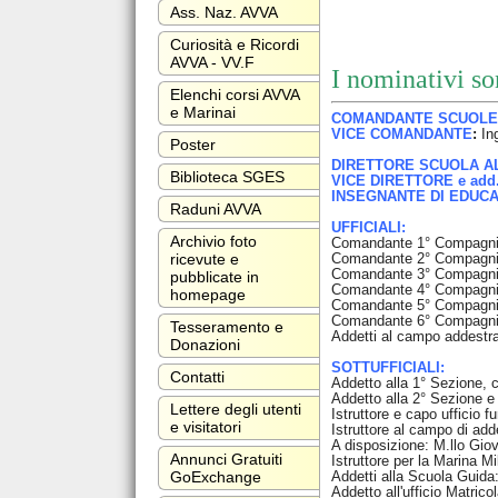
Ass. Naz. AVVA
Curiosità e Ricordi
AVVA - VV.F
I nominativi s
Elenchi corsi AVVA
e Marinai
COMANDANTE SCUOLE 
VICE COMANDANTE
:
In
Poster
DIRETTORE SCUOLA ALL
Biblioteca SGES
VICE DIRETTORE e add. 
INSEGNANTE DI EDUCA
Raduni AVVA
UFFICIALI:
Archivio foto
Comandante 1° Compagni
Comandante 2° Compagni
ricevute e
Comandante 3° Compagn
pubblicate in
Comandante 4° Compagn
homepage
Comandante 5° Compagn
Comandante 6° Compagn
Tesseramento e
Addetti al campo addestr
Donazioni
SOTTUFFICIALI:
Contatti
Addetto alla 1° Sezione, 
Addetto alla 2° Sezione e
Lettere degli utenti
Istruttore e capo ufficio 
e visitatori
Istruttore al campo di a
A disposizione: M.llo Gi
Annunci Gratuiti
Istruttore per la Marina M
Addetti alla Scuola Guid
GoExchange
Addetto all'ufficio Matri