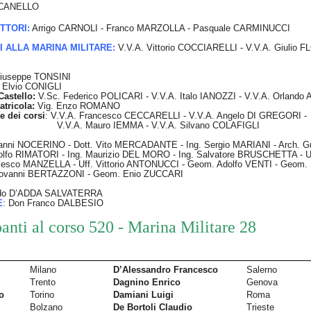
CCANELLO
TTORI:
Arrigo CARNOLI - Franco MARZOLLA - Pasquale CARMINUCCI
 ALLA MARINA MILITARE:
V.V.A. Vittorio COCCIARELLI - V.V.A. Giulio 
iuseppe TONSINI
 Elvio CONIGLI
Castello:
V.Sc. Federico POLICARI - V.V.A. Italo IANOZZI - V.V.A. Orlando
Matricola:
Vig. Enzo ROMANO
ne dei corsi
: V.V.A. Francesco CECCARELLI - V.V.A. Angelo DI GREGORI -
 IEMMA - V.V.A. Silvano COLAFIGLI
anni NOCERINO - Dott. Vito MERCADANTE - Ing. Sergio MARIANI - Arch. 
RI - Ing. Maurizio DEL MORO - Ing. Salvatore BRUSCHETTA - Uff
LLA - Uff. Vittorio ANTONUCCI - Geom. Adolfo VENTI - Geom. Si
ERTAZZONI - Geom. Enio ZUCCARI
ndo D’ADDA SALVATERRA
E
: Don Franco DALBESIO
panti al corso 520 - Marina Militare 28
Milano
D’Alessandro Francesco
Salerno
Trento
Dagnino Enrico
Genova
o
Torino
Damiani Luigi
Roma
Bolzano
De Bortoli Claudio
Trieste