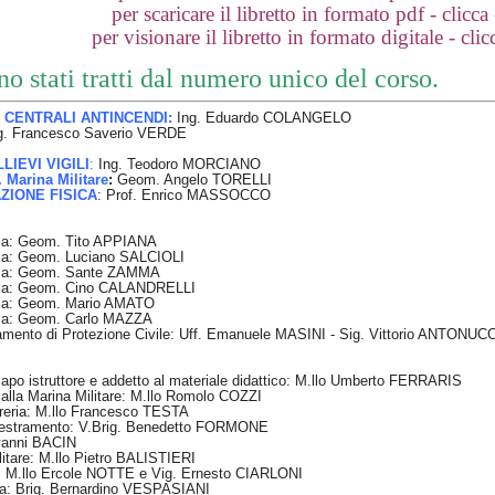
per scaricare il libretto in formato pdf - clicca
per visionare il libretto in formato digitale - clic
ono stati tratti dal numero unico del cors
CENTRALI ANTINCENDI:
Ing. Eduardo COLANGELO
g. Francesco Saverio VERDE
IEVI VIGILI
:
Ing. Teodoro MORCIANO
Marina Militare
:
Geom. Angelo TORELLI
ZIONE FISICA
: Prof. Enrico MASSOCCO
a: Geom. Tito APPIANA
a: Geom. Luciano SALCIOLI
ia: Geom. Sante ZAMMA
ia: Geom. Cino CALANDRELLI
ia: Geom. Mario AMATO
ia: Geom. Carlo MAZZA
amento di Protezione Civile: Uff. Emanuele MASINI - Sig. Vittorio ANTONUCC
capo istruttore e addetto al materiale didattico: M.llo Umberto FERRARIS
 alla Marina Militare: M.llo Romolo COZZI
fureria: M.llo Francesco TESTA
ddestramento: V.Brig. Benedetto FORMONE
ovanni BACIN
ilitare: M.llo Pietro BALISTIERI
a: M.llo Ercole NOTTE e Vig. Ernesto CIARLONI
cola: Brig. Bernardino VESPASIANI