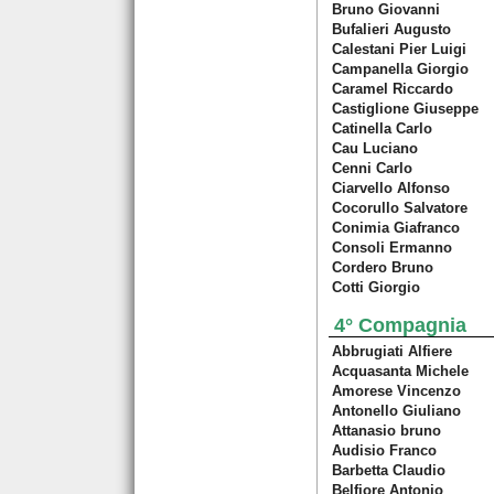
Bruno Giovanni
Bufalieri Augusto
Calestani Pier Luigi
Campanella Giorgio
Caramel Riccardo
Castiglione Giuseppe
Catinella Carlo
Cau Luciano
Cenni Carlo
Ciarvello Alfonso
Cocorullo Salvatore
Conimia Giafranco
Consoli Ermanno
Cordero Bruno
Cotti Giorgio
4° Compagnia
Abbrugiati Alfiere
Acquasanta Michele
Amorese Vincenzo
Antonello Giuliano
Attanasio bruno
Audisio Franco
Barbetta Claudio
Belfiore Antonio