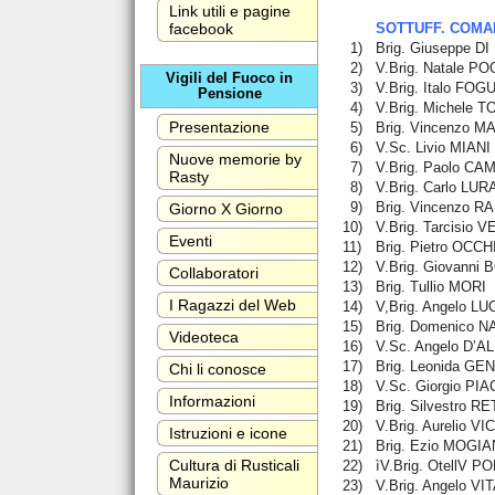
Link utili e pagine
SOTTUFF. COMA
facebook
1)
Brig. Giuseppe D
2)
V.Brig. Natale PO
Vigili del Fuoco in
3)
V.Brig. Italo FOG
Pensione
4)
V.Brig. Michele 
Presentazione
5)
Brig. Vincenzo M
6)
V.Sc. Livio MIANI
Nuove memorie by
7)
V.Brig. Paolo C
Rasty
8)
V.Brig. Carlo LU
9)
Brig. Vincenzo R
Giorno X Giorno
10)
V.Brig. Tarcisio 
Eventi
11)
Brig. Pietro OCCH
12)
V.Brig. Giovanni
Collaboratori
13)
Brig. Tullio MORI
I Ragazzi del Web
14)
V,Brig. Angelo LU
15)
Brig. Domenico N
Videoteca
16)
V.Sc. Angelo D’
17)
Brig. Leonida GEN
Chi li conosce
18)
V.Sc. Giorgio PI
Informazioni
19)
Brig. Silvestro R
20)
V.Brig. Aurelio V
Istruzioni e icone
21)
Brig. Ezio MOGIA
Cultura di Rusticali
22)
ìV.Brig. OtellV P
Maurizio
23)
V.Brig. Angelo VI