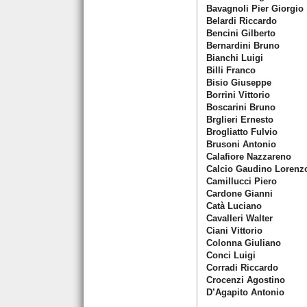
Bavagnoli Pier Giorgio
Belardi Riccardo
Bencini Gilberto
Bernardini Bruno
Bianchi Luigi
Billi Franco
Bisio Giuseppe
Borrini Vittorio
Boscarini Bruno
Brglieri Ernesto
Brogliatto Fulvio
Brusoni Antonio
Calafiore Nazzareno
Calcio Gaudino Lorenz
Camillucci Piero
Cardone Gianni
Catà Luciano
Cavalleri Walter
Ciani Vittorio
Colonna Giuliano
Conci Luigi
Corradi Riccardo
Crocenzi Agostino
D’Agapito Antonio