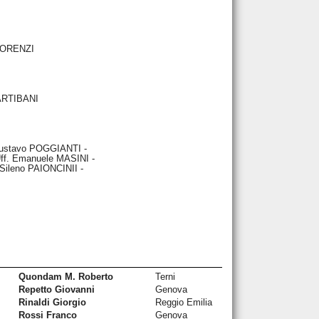
FLORENZI
 ARTIBANI
Gustavo POGGIANTI -
. Emanuele MASINI -
leno PAIONCINII -
Quondam M. Roberto
Terni
Repetto Giovanni
Genova
Rinaldi Giorgio
Reggio Emilia
Rossi Franco
Genova