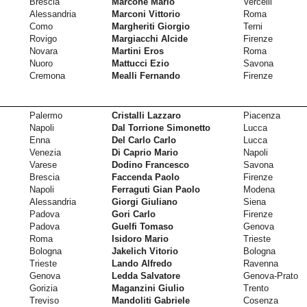
Brescia
Marcone Mario
Vercelli
Alessandria
Marconi Vittorio
Roma
Como
Margheriti Giorgio
Terni
Rovigo
Margiacchi Alcide
Firenze
Novara
Martini Eros
Roma
Nuoro
Mattucci Ezio
Savona
Cremona
Mealli Fernando
Firenze
Palermo
Cristalli Lazzaro
Piacenza
Napoli
Dal Torrione Simonetto
Lucca
Enna
Del Carlo Carlo
Lucca
Venezia
Di Caprio Mario
Napoli
Varese
Dodino Francesco
Savona
Brescia
Faccenda Paolo
Firenze
Napoli
Ferraguti Gian Paolo
Modena
Alessandria
Giorgi Giuliano
Siena
Padova
Gori Carlo
Firenze
Padova
Guelfi Tomaso
Genova
Roma
Isidoro Mario
Trieste
Bologna
Jakelich Vitorio
Bologna
Trieste
Lando Alfredo
Ravenna
Genova
Ledda Salvatore
Genova-Prato
Gorizia
Maganzini Giulio
Trento
Treviso
Mandoliti Gabriele
Cosenza