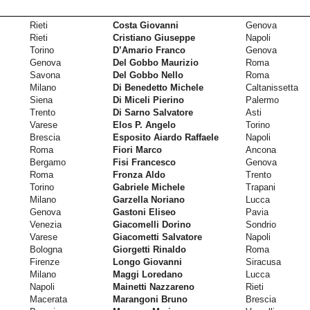
Rieti
Costa Giovanni
Genova
Rieti
Cristiano Giuseppe
Napoli
Torino
D’Amario Franco
Genova
Genova
Del Gobbo Maurizio
Roma
Savona
Del Gobbo Nello
Roma
Milano
Di Benedetto Michele
Caltanissetta
Siena
Di Miceli Pierino
Palermo
Trento
Di Sarno Salvatore
Asti
Varese
Elos P. Angelo
Torino
Brescia
Esposito Aiardo Raffaele
Napoli
Roma
Fiori Marco
Ancona
Bergamo
Fisi Francesco
Genova
Roma
Fronza Aldo
Trento
Torino
Gabriele Michele
Trapani
Milano
Garzella Noriano
Lucca
Genova
Gastoni Eliseo
Pavia
Venezia
Giacomelli Dorino
Sondrio
Varese
Giacometti Salvatore
Napoli
Bologna
Giorgetti Rinaldo
Roma
Firenze
Longo Giovanni
Siracusa
Milano
Maggi Loredano
Lucca
Napoli
Mainetti Nazzareno
Rieti
Macerata
Marangoni Bruno
Brescia