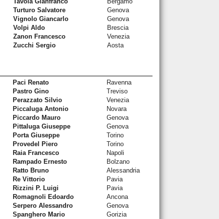
Tavola Gianfranco
Bergamo
Turturo Salvatore
Genova
Vignolo Giancarlo
Genova
Volpi Aldo
Brescia
Zanon Francesco
Venezia
Zucchi Sergio
Aosta
Paci Renato
Ravenna
Pastro Gino
Treviso
Perazzato Silvio
Venezia
Piccaluga Antonio
Novara
Piccardo Mauro
Genova
Pittaluga Giuseppe
Genova
Porta Giuseppe
Torino
Provedel Piero
Torino
Raia Francesco
Napoli
Rampado Ernesto
Bolzano
Ratto Bruno
Alessandria
Re Vittorio
Pavia
Rizzini P. Luigi
Pavia
Romagnoli Edoardo
Ancona
Serpero Alessandro
Genova
Spanghero Mario
Gorizia