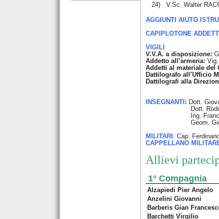
24)
V.Sc. Walter RA
AGGIUNTI AIUTO ISTRU
CAPIPLOTONE ADDETTI
VIGILI
V.V.A. a disposizione:
G
Addetto all’armeria:
Vig.
Addetti al materiale del 
Dattilografo all’Ufficio 
Dattilografi alla Direzio
V.V.A. Mauro
INSEGNANTI
:
Dott. Giov
Dott. Rodolfo RIMATO
Ing. Francesco MANZE
Geom. Giovanni B
MILITARI
:
Cap. Ferdina
CAPPELLANO MILITAR
Allievi parteci
1° Compagnia
Alzapiedi Pier Angelo
Anzelini Giovanni
Barberis Gian Francesc
Barchetti Virgilio