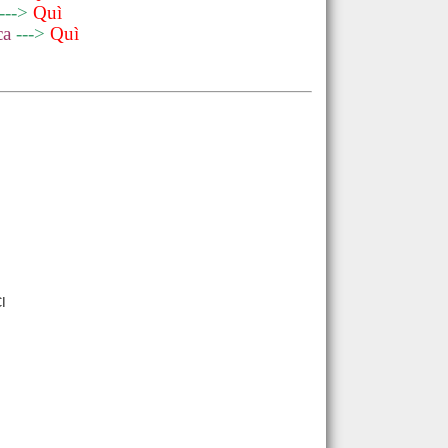
--->
Quì
ca
--->
Quì
o.
I