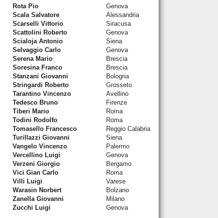
Rota Pio
Genova
Scala Salvatore
Alessandria
Scarselli Vittorio
Siracusa
Scattolini Roberto
Genova
Scialoja Antonio
Siena
Selvaggio Carlo
Genova
Serena Mario
Brescia
Soresina Franco
Brescia
Stanzani Giovanni
Bologna
Stringardi Roberto
Grosseto
Tarantino Vincenzo
Avellino
Tedesco Bruno
Firenze
Tiberi Mario
Roma
Todini Rodolfo
Roma
Tomasello Francesco
Reggio Calabria
Turillazzi Giovanni
Siena
Vangelo Vincenzo
Palermo
Vercellino Luigi
Genova
Verzeni Giorgio
Bergamo
Vici Gian Carlo
Roma
Villi Luigi
Varese
Warasin Norbert
Bolzano
Zanella Giovanni
Milano
Zucchi Luigi
Genova