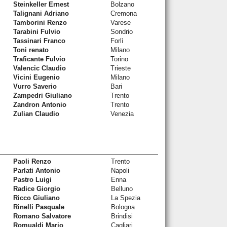
Steinkeller Ernest
Bolzano
Talignani Adriano
Cremona
Tamborini Renzo
Varese
Tarabini Fulvio
Sondrio
Tassinari Franco
Forlì
Toni renato
Milano
Traficante Fulvio
Torino
Valencic Claudio
Trieste
Vicini Eugenio
Milano
Vurro Saverio
Bari
Zampedri Giuliano
Trento
Zandron Antonio
Trento
Zulian Claudio
Venezia
Paoli Renzo
Trento
Parlati Antonio
Napoli
Pastro Luigi
Enna
Radice Giorgio
Belluno
Ricco Giuliano
La Spezia
Rinelli Pasquale
Bologna
Romano Salvatore
Brindisi
Romualdi Mario
Cagliari