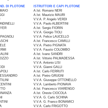
ND. DI PLOTONE
ISTRUTTORI E CAPI PLOTONE
I MAIO
A.Ist. Romano NERI
GGI
A.Ist. Maurizio MAURI
U
V.V.A. P. Angelo VERDI
TONDINELLI
V.V.A. Paolo ALBERTINI
AYER
A.Ist. Sergio FIORIN
V.V.A. Giorgio TIOLI
AMPAGNOLI
V.V.A. Felice LAUCELLO
RASCHI
A.Ist. Francesco CAMILLI
AELE
V.V.A. Pietro PIGNATA
VERMI
V.V.A. Fausto COLOMBO
IALINI
A.Ist. Ivano SANDRI
 BOZZO
A.Ist. Vittorio PALMADESSA
V.V.A. Antonio LISI
CIDI
V.V.A. Gianni GALLI
APOLI
A.Ist. Carlo FERRUTI
ALESSANDRO
A.Ist. Pietro GRUGNI
TILINI
V.V.A. Giuseppe OTTONELLO
ACENTINI
V.V.A. Lamberto PIONAVA
ETTO
A.Ist. Francesco VIARENGO
ICINANZA
A.Ist. Oreste CIOCOLA
NI
V.V.A. G. Carlo SCHINA
ONTINI
V.V.A. G. Franco BONAMICI
TA
V.V.A. Carlo FRIGOTTO