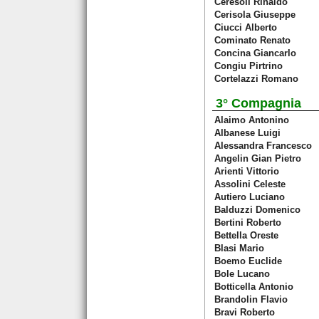
Ceresoli Rinaldo
Cerisola Giuseppe
Ciucci Alberto
Cominato Renato
Concina Giancarlo
Congiu Pirtrino
Cortelazzi Romano
3° Compagnia
Alaimo Antonino
Albanese Luigi
Alessandra Francesco
Angelin Gian Pietro
Arienti Vittorio
Assolini Celeste
Autiero Luciano
Balduzzi Domenico
Bertini Roberto
Bettella Oreste
Blasi Mario
Boemo Euclide
Bole Lucano
Botticella Antonio
Brandolin Flavio
Bravi Roberto