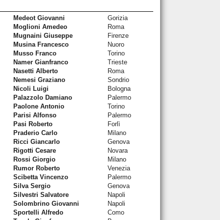
Medeot Giovanni
Gorizia
Moglioni Amedeo
Roma
Mugnaini Giuseppe
Firenze
Musina Francesco
Nuoro
Musso Franco
Torino
Namer Gianfranco
Trieste
Nasetti Alberto
Roma
Nemesi Graziano
Sondrio
Nicoli Luigi
Bologna
Palazzolo Damiano
Palermo
Paolone Antonio
Torino
Parisi Alfonso
Palermo
Pasi Roberto
Forlì
Praderio Carlo
Milano
Ricci Giancarlo
Genova
Rigotti Cesare
Novara
Rossi Giorgio
Milano
Rumor Roberto
Venezia
Scibetta Vincenzo
Palermo
Silva Sergio
Genova
Silvestri Salvatore
Napoli
Solombrino Giovanni
Napoli
Sportelli Alfredo
Como