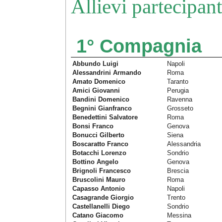
Allievi partecipan
1° Compagnia
Abbundo Luigi
Napoli
Alessandrini Armando
Roma
Amato Domenico
Taranto
Amici Giovanni
Perugia
Bandini Domenico
Ravenna
Begnini Gianfranco
Grosseto
Benedettini Salvatore
Roma
Bonsi Franco
Genova
Bonucci Gilberto
Siena
Boscaratto Franco
Alessandria
Botacchi Lorenzo
Sondrio
Bottino Angelo
Genova
Brignoli Francesco
Brescia
Bruscolini Mauro
Roma
Capasso Antonio
Napoli
Casagrande Giorgio
Trento
Castellanelli Diego
Sondrio
Catano Giacomo
Messina