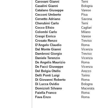
Carovani Gianni
Terni
Casalini Gianni
Bologna
Catalano Giuseppe
Varese
Cecconi Umberto
Pisa
Cervetto Adriano
Savona
Cherubini Carlo
Terni
Cocco Efisio
Cagliari
Colombi Carlo
Milano
Crespi Enrico
Varese
Crosato Renzo
Treviso
D’Angelo Claudio
Roma
Dal Monte Gianni
Vicenza
Dambrosi Giorgio
Treviso
Daniele Terenzio
Vicenza
De Angelis Maurizio
Roma
De Facci Giuseppe
Vicenza
Del Bolgia Otello
Arezzo
Delli Ponti Luigi
Torino
Di Giovanni Roberto
Roma
Di Lucca Ovidio
Bologna
Domizioli Silvano
Macerata
Faiella Franco
Roma
Fava Enzo
Roma