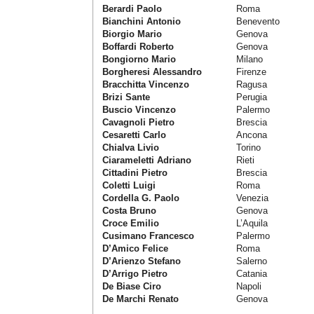
Berardi Paolo
Roma
Bianchini Antonio
Benevento
Biorgio Mario
Genova
Boffardi Roberto
Genova
Bongiorno Mario
Milano
Borgheresi Alessandro
Firenze
Bracchitta Vincenzo
Ragusa
Brizi Sante
Perugia
Buscio Vincenzo
Palermo
Cavagnoli Pietro
Brescia
Cesaretti Carlo
Ancona
Chialva Livio
Torino
Ciarameletti Adriano
Rieti
Cittadini Pietro
Brescia
Coletti Luigi
Roma
Cordella G. Paolo
Venezia
Costa Bruno
Genova
Croce Emilio
L’Aquila
Cusimano Francesco
Palermo
D’Amico Felice
Roma
D’Arienzo Stefano
Salerno
D’Arrigo Pietro
Catania
De Biase Ciro
Napoli
De Marchi Renato
Genova