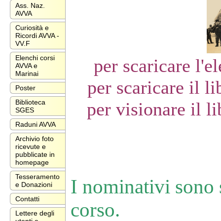
Ass. Naz.
AVVA
Curiosità e
Ricordi AVVA -
VV.F
Elenchi corsi
per scaricare l'e
AVVA e
Marinai
per scaricare il l
Poster
Biblioteca
per visionare il l
SGES
Raduni AVVA
Archivio foto
ricevute e
pubblicate in
homepage
Tesseramento
I nominativi sono s
e Donazioni
Contatti
corso.
Lettere degli