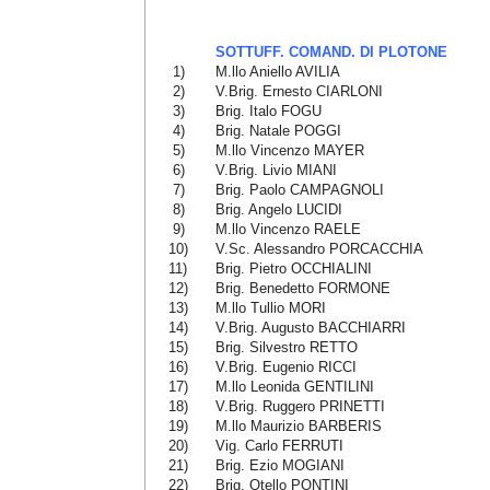
SOTTUFF. COMAND. DI PLOTONE
1)
M.llo Aniello AVILIA
2)
V.Brig. Ernesto CIARLONI
3)
Brig. Italo FOGU
4)
Brig. Natale POGGI
5)
M.llo Vincenzo MAYER
6)
V.Brig. Livio MIANI
7)
Brig. Paolo CAMPAGNOLI
8)
Brig. Angelo LUCIDI
9)
M.llo Vincenzo RAELE
10)
V.Sc. Alessandro PORCACCHIA
11)
Brig. Pietro OCCHIALINI
12)
Brig. Benedetto FORMONE
13)
M.llo Tullio MORI
14)
V.Brig. Augusto BACCHIARRI
15)
Brig. Silvestro RETTO
16)
V.Brig. Eugenio RICCI
17)
M.llo Leonida GENTILINI
18)
V.Brig. Ruggero PRINETTI
19)
M.llo Maurizio BARBERIS
20)
Vig. Carlo FERRUTI
21)
Brig. Ezio MOGIANI
22)
Brig. Otello PONTINI