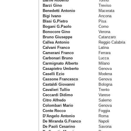
Barile Roberto
Torino
Barzi Gino
Treviso
Benedetti Antonio
Macerata
Bigi Ivano
Ancona
Blasi G.Pietro
Pisa
Bogani G.Paolo
Como
Bonocore Gino
Verona
Bruno Giuseppe
Catanzaro
Callea Antonio
Reggio Calabria
Calvani Franco
Latina
Camerani Franco
Ferrara
Carbonari Bruno
Lucca
Carmignato Alberto
Milano
Casapietro Umberto
Genova
Caselli Ezio
Modena
Cassone Francesco
Genova
Castaldi Giovanni
Bologna
Cavalieri Tullio
Trento
Ceccardi Didimo
Varese
Citro Alfredo
Salerno
Colombari Mario
Genova
Conte Rocco
Foggia
D’Angelo Antonio
Roma
De Miranda G.Franco
Napoli
De Paoli Cesarino
Savona