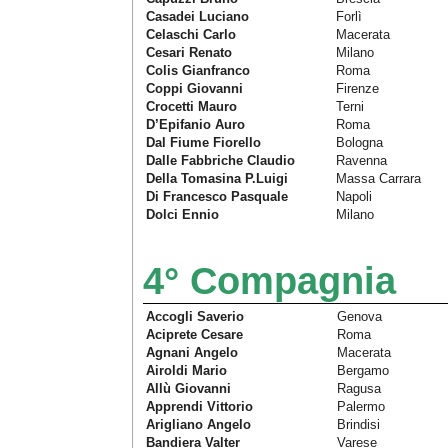
Casadei Luciano
Forlì
Celaschi Carlo
Macerata
Cesari Renato
Milano
Colis Gianfranco
Roma
Coppi Giovanni
Firenze
Crocetti Mauro
Terni
D’Epifanio Auro
Roma
Dal Fiume Fiorello
Bologna
Dalle Fabbriche Claudio
Ravenna
Della Tomasina P.Luigi
Massa Carrara
Di Francesco Pasquale
Napoli
Dolci Ennio
Milano
4° Compagnia
Accogli Saverio
Genova
Aciprete Cesare
Roma
Agnani Angelo
Macerata
Airoldi Mario
Bergamo
Allù Giovanni
Ragusa
Apprendi Vittorio
Palermo
Arigliano Angelo
Brindisi
Bandiera Valter
Varese