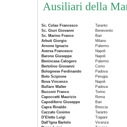
Ausiliari della Ma
Sc. Colao Francesco
Taranto
Sc. Giuri Giovanni
Benevento
Sc. Marino Franco
Bari
Arbuti Giorgio
Milano
Arnone Ignazio
Palermo
Aversa Francesco
Napoli
Barone Giuseppe
Napoli
Benincasa Calogero
Palermo
Bertolino Giovanni
Como
Bolognese Ferdinando
Padova
Boto Scipione
Perugia
Bova Vincenzo
Napoli
Bullaro Walter
Padova
Buzzoni Franco
Torino
Capoccetti Maurizio
Roma
Capodiferro Giuseppe
Bari
Capra Rinaldo
Brescia
Cazzato Cosimo
Taranto
D’Eletto Luigi
Trapani
Dall’Igna Bartolo
Vicenza