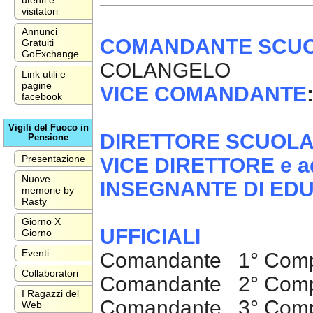
utenti e
visitatori
Annunci
COMANDANTE SCUOL
Gratuiti
GoExchange
COLANGELO
Link utili e
pagine
VICE COMANDANTE
facebook
Vigili del Fuoco in
DIRETTORE SCUOLA A
Pensione
Presentazione
VICE DIRETTORE e add
Nuove
INSEGNANTE DI EDU
memorie by
Rasty
Giorno X
UFFICIALI
Giorno
Eventi
Comandante 1° Compa
Collaboratori
Comandante 2° Comp
I Ragazzi del
Comandante 3° Comp
Web