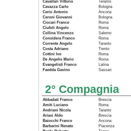
Cavallari Vittorio
Teramo
Cavazza Carlo
Bologna
Cerio Antonio
Ancona
Ceroni Giovanni
Bologna
Ciocari Franco
Roma
Ciufoli Angelo
Roma
Collina Vincenzo
Salerno
Considera Franco
Roma
Corrente Angelo
Taranto
Costa Adriano
Trento
Cottini Ivo
Roma
De Angelis Mario
Roma
Evangelisti Franco
Latina
Faedda Gavino
Sassari
2° Compagnia
Abbadati Franco
Brescia
Amiti Luciano
Roma
Andriani Nicola
Taranto
Ariasi Aldo
Brescia
Baiocchi Franco
Ancona
Barbarini Renato
Piacenza