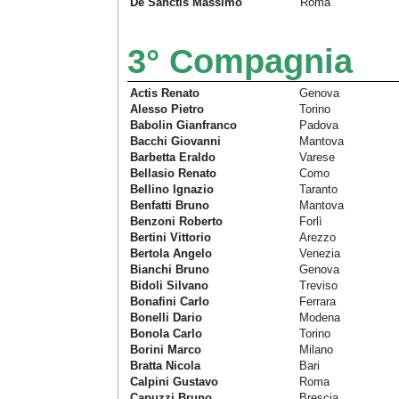
De Sanctis Massimo
Roma
3° Compagnia
Actis Renato
Genova
Alesso Pietro
Torino
Babolin Gianfranco
Padova
Bacchi Giovanni
Mantova
Barbetta Eraldo
Varese
Bellasio Renato
Como
Bellino Ignazio
Taranto
Benfatti Bruno
Mantova
Benzoni Roberto
Forlì
Bertini Vittorio
Arezzo
Bertola Angelo
Venezia
Bianchi Bruno
Genova
Bidoli Silvano
Treviso
Bonafini Carlo
Ferrara
Bonelli Dario
Modena
Bonola Carlo
Torino
Borini Marco
Milano
Bratta Nicola
Bari
Calpini Gustavo
Roma
Capuzzi Bruno
Brescia