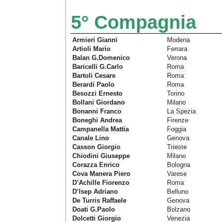
5° Compagnia
Armieri Gianni
Modena
Artioli Mario
Ferrara
Balan G.Domenico
Verona
Baricelli G.Carlo
Roma
Bartoli Cesare
Roma
Berardi Paolo
Roma
Besozzi Ernesto
Torino
Bollani Giordano
Milano
Bonanni Franco
La Spezia
Boneghi Andrea
Firenze
Campanella Mattia
Foggia
Canale Lino
Genova
Casson Giorgio
Trieste
Chiodini Giuseppe
Milano
Corazza Enrico
Bologna
Cova Manera Piero
Varese
D’Achille Fiorenzo
Roma
D’Isep Adriano
Belluno
De Turris Raffaele
Genova
Doati G.Paolo
Bolzano
Dolcetti Giorgio
Venezia