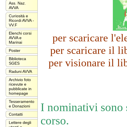
Ass. Naz.
AVVA
Curiosità e
Ricordi AVVA -
VV.F
Elenchi corsi
per scaricare l'e
AVVA e
Marinai
per scaricare il l
Poster
Biblioteca
per visionare il li
SGES
Raduni AVVA
Archivio foto
ricevute e
pubblicate in
homepage
Tesseramento
I nominativi sono s
e Donazioni
Contatti
corso.
Lettere degli