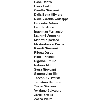
Caon Renzo
Carra Eraldo
Cerullo Giovanni
Della Botte Oliviero
Della Vecchia Giuseppe
Desandrè Arturo
Fagiolo Arturo
Ingelman Fernando
Laurenti Antonino
Mariotti Spartaco
Mastrodonato Pietro
Parodi Giovanni
Pilotta Guido
Ribelli Franco
Rigolon Emilio
Rubino Aldo
Serra Giovanni
Sommovigo Ilio
Tacconi G.Battista
Tarantino Carmine
Tozza Giovanni
Verrigno Salvatore
Zardo Ermes
Zocca Pietro