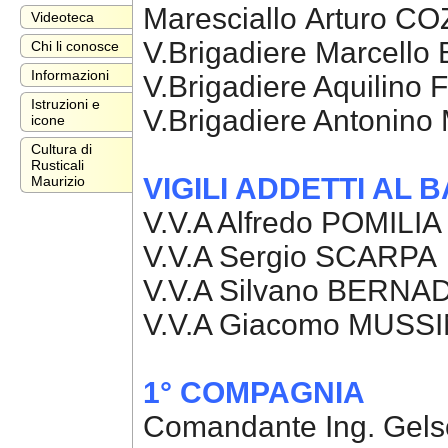
Maresciallo Arturo C
Videoteca
V.Brigadiere Marcello
Chi li conosce
Informazioni
V.Brigadiere Aquilino 
Istruzioni e
V.Brigadiere Antonin
icone
Cultura di
Rusticali
VIGILI ADDETTI AL 
Maurizio
V.V.A Alfredo POMILIA
V.V.A Sergio SCARPA
V.V.A Silvano BERN
V.V.A Giacomo MUSSI
1° COMPAGNIA
Comandante Ing. Ge