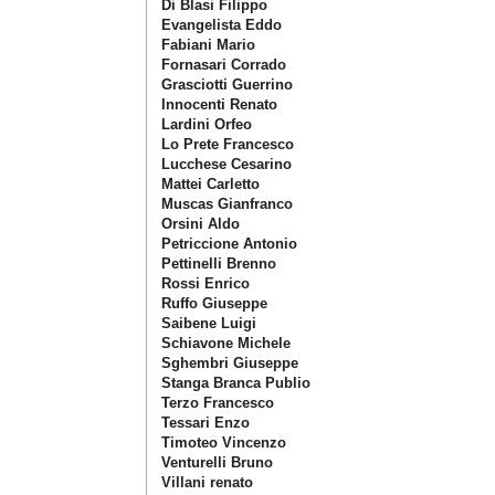
Di Blasi Filippo
Evangelista Eddo
Fabiani Mario
Fornasari Corrado
Grasciotti Guerrino
Innocenti Renato
Lardini Orfeo
Lo Prete Francesco
Lucchese Cesarino
Mattei Carletto
Muscas Gianfranco
Orsini Aldo
Petriccione Antonio
Pettinelli Brenno
Rossi Enrico
Ruffo Giuseppe
Saibene Luigi
Schiavone Michele
Sghembri Giuseppe
Stanga Branca Publio
Terzo Francesco
Tessari Enzo
Timoteo Vincenzo
Venturelli Bruno
Villani renato