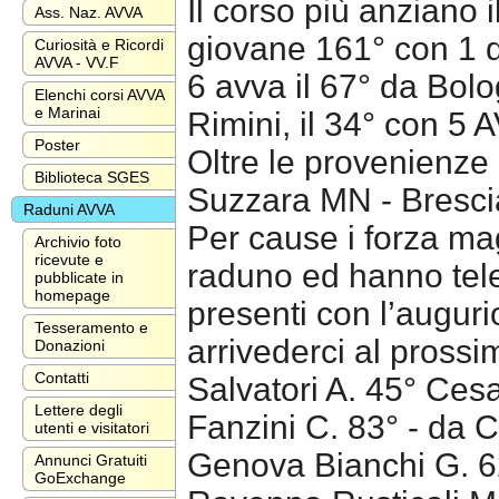
Il corso più anziano i
Ass. Naz. AVVA
giovane 161° con 1 da
Curiosità e Ricordi
AVVA - VV.F
6 avva il 67° da Bolo
Elenchi corsi AVVA
e Marinai
Rimini, il 34° con 5
Poster
Oltre le provenienze 
Biblioteca SGES
Suzzara MN - Bresci
Raduni AVVA
Per cause i forza ma
Archivio foto
ricevute e
raduno ed hanno telef
pubblicate in
homepage
presenti con l’augur
Tesseramento e
arrivederci al pross
Donazioni
Contatti
Salvatori A. 45° Ces
Lettere degli
Fanzini C. 83° - da C
utenti e visitatori
Genova Bianchi G. 62
Annunci Gratuiti
GoExchange