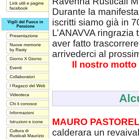
Ravenna Rusticali M.
Link utili e pagine
facebook
Durante la manifesta
iscritti siamo già in 7
Vigili del Fuoco in
Pensione
L’ANAVVA ringrazia tu
Presentazione
aver fatto trascorrere
Nuove memorie
by Rasty
arrivederci al pross
Giorno X Giorno
Il nostro mot
Eventi
Collaboratori
I Ragazzi del Web
Videoteca
Alc
Chi li conosce
Informazioni
MAURO PASTOREL
Istruzioni e icone
calderara un revaival 
Cultura di
Rusticali Maurizio