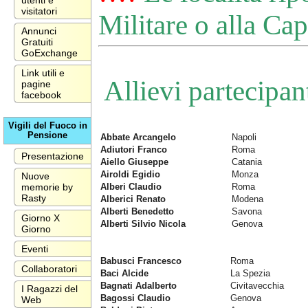
utenti e
visitatori
Militare o alla Cap
Annunci
Gratuiti
GoExchange
Link utili e
Allievi partecipan
pagine
facebook
Vigili del Fuoco in
Pensione
Abbate Arcangelo
Napoli
Adiutori Franco
Roma
Presentazione
Aiello Giuseppe
Catania
Airoldi Egidio
Monza
Nuove
Alberi Claudio
Roma
memorie by
Rasty
Alberici Renato
Modena
Alberti Benedetto
Savona
Giorno X
Alberti Silvio Nicola
Genova
Giorno
Eventi
Babusci Francesco
Roma
Collaboratori
Baci Alcide
La Spezia
Bagnati Adalberto
Civitavecchia
I Ragazzi del
Bagossi Claudio
Genova
Web