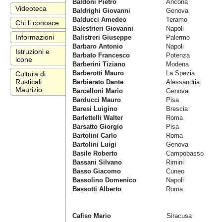
Baldoni Pietro
Ancona
Videoteca
Baldrighi Giovanni
Genova
Balducci Amedeo
Teramo
Chi li conosce
Balestrieri Giovanni
Napoli
Informazioni
Balistreri Giuseppe
Palermo
Barbaro Antonio
Napoli
Istruzioni e
Barbato Francesco
Potenza
icone
Barberini Tiziano
Modena
Barberotti Mauro
La Spezia
Cultura di
Rusticali
Barbierato Dante
Alessandria
Maurizio
Barcelloni Mario
Genova
Barducci Mauro
Pisa
Baresi Luigino
Brescia
Barlettelli Walter
Roma
Barsatto Giorgio
Pisa
Bartolini Carlo
Roma
Bartolini Luigi
Genova
Basile Roberto
Campobasso
Bassani Silvano
Rimini
Basso Giacomo
Cuneo
Bassolino Domenico
Napoli
Bassotti Alberto
Roma
Cafiso Mario
Siracusa