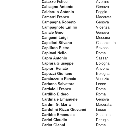
Caiazzo Felice
Avellino
Calcagno Antonio
Genova
Caldarulo Antonio
Foggia
Camarri Franco
Macerata
Campagna Roberto
Genova
Campagnolo Emilio
Vicenza
Canale Gino
Genova
Cangemi Luigi
Messina
Capellari Silvano
Caltanisetta
Capilluto Pietro
Savona
Capitani Nello
Roma
Capra Antonio
Sassari
Caprara Giuseppe
Bologna
Caprari Renato
Ancona
Capuzzi Giuliano
Bologna
Caratozzolo Renato
Venezia
Carbona Salvatore
Lecce
Cardaioli Franco
Roma
Cardillo Eldero
Roma
Cardinale Emanuele
Genova
Cardini G. Maria
Macerata
Cardolini Rizzo Giovanni
Lecce
Caribbo Emanuele
Siracusa
Carini Claudio
Perugia
Carlot Gianni
Roma