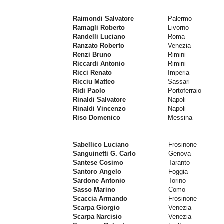
Raimondi Salvatore
Palermo
Ramagli Roberto
Livorno
Randelli Luciano
Roma
Ranzato Roberto
Venezia
Renzi Bruno
Rimini
Riccardi Antonio
Rimini
Ricci Renato
Imperia
Ricciu Matteo
Sassari
Ridi Paolo
Portoferraio
Rinaldi Salvatore
Napoli
Rinaldi Vincenzo
Napoli
Riso Domenico
Messina
Sabellico Luciano
Frosinone
Sanguinetti G. Carlo
Genova
Santese Cosimo
Taranto
Santoro Angelo
Foggia
Sardone Antonio
Torino
Sasso Marino
Como
Scaccia Armando
Frosinone
Scarpa Giorgio
Venezia
Scarpa Narcisio
Venezia