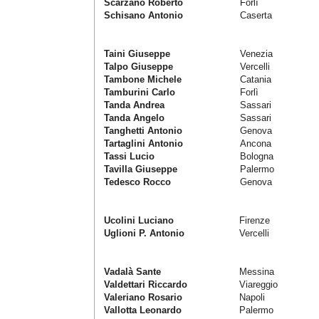
Scarzano Roberto
Forlì
Schisano Antonio
Caserta
Taini Giuseppe
Venezia
Talpo Giuseppe
Vercelli
Tambone Michele
Catania
Tamburini Carlo
Forlì
Tanda Andrea
Sassari
Tanda Angelo
Sassari
Tanghetti Antonio
Genova
Tartaglini Antonio
Ancona
Tassi Lucio
Bologna
Tavilla Giuseppe
Palermo
Tedesco Rocco
Genova
Ucolini Luciano
Firenze
Uglioni P. Antonio
Vercelli
Vadalà Sante
Messina
Valdettari Riccardo
Viareggio
Valeriano Rosario
Napoli
Vallotta Leonardo
Palermo