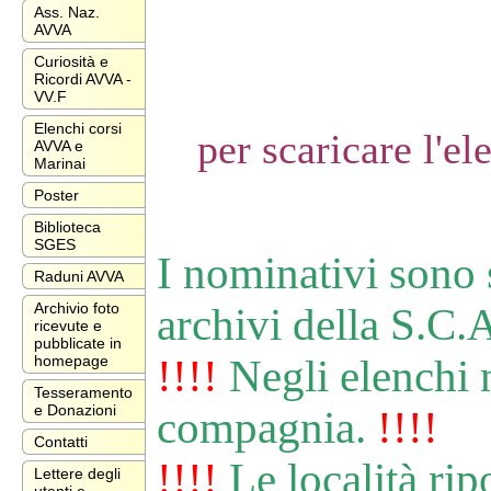
Ass. Naz.
AVVA
Curiosità e
Ricordi AVVA -
VV.F
Elenchi corsi
per scaricare l'e
AVVA e
Marinai
Poster
Biblioteca
SGES
I nominativi sono st
Raduni AVVA
Archivio foto
archivi della S.C.
ricevute e
pubblicate in
!!!!
Negli elenchi n
homepage
Tesseramento
e Donazioni
compagnia.
!!!!
Contatti
!!!!
Le località ripo
Lettere degli