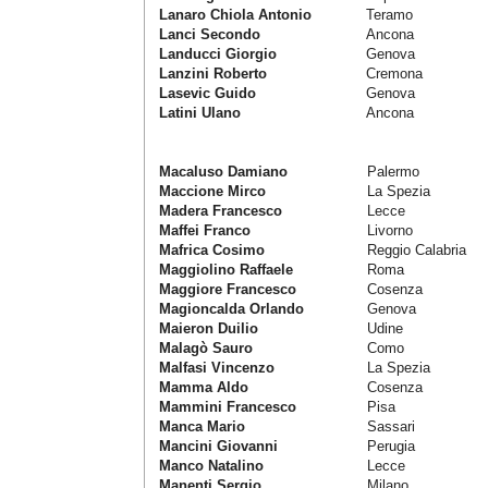
Lanaro Chiola Antonio
Teramo
Lanci Secondo
Ancona
Landucci Giorgio
Genova
Lanzini Roberto
Cremona
Lasevic Guido
Genova
Latini Ulano
Ancona
Macaluso Damiano
Palermo
Maccione Mirco
La Spezia
Madera Francesco
Lecce
Maffei Franco
Livorno
Mafrica Cosimo
Reggio Calabria
Maggiolino Raffaele
Roma
Maggiore Francesco
Cosenza
Magioncalda Orlando
Genova
Maieron Duilio
Udine
Malagò Sauro
Como
Malfasi Vincenzo
La Spezia
Mamma Aldo
Cosenza
Mammini Francesco
Pisa
Manca Mario
Sassari
Mancini Giovanni
Perugia
Manco Natalino
Lecce
Manenti Sergio
Milano