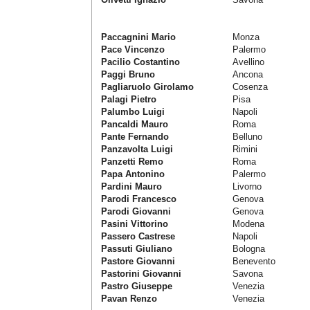
Paccagnini Mario
Monza
Pace Vincenzo
Palermo
Pacilio Costantino
Avellino
Paggi Bruno
Ancona
Pagliaruolo Girolamo
Cosenza
Palagi Pietro
Pisa
Palumbo Luigi
Napoli
Pancaldi Mauro
Roma
Pante Fernando
Belluno
Panzavolta Luigi
Rimini
Panzetti Remo
Roma
Papa Antonino
Palermo
Pardini Mauro
Livorno
Parodi Francesco
Genova
Parodi Giovanni
Genova
Pasini Vittorino
Modena
Passero Castrese
Napoli
Passuti Giuliano
Bologna
Pastore Giovanni
Benevento
Pastorini Giovanni
Savona
Pastro Giuseppe
Venezia
Pavan Renzo
Venezia