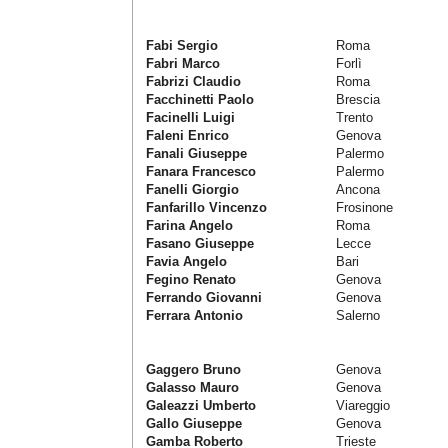
Fabi Sergio
Roma
Fabri Marco
Forlì
Fabrizi Claudio
Roma
Facchinetti Paolo
Brescia
Facinelli Luigi
Trento
Faleni Enrico
Genova
Fanali Giuseppe
Palermo
Fanara Francesco
Palermo
Fanelli Giorgio
Ancona
Fanfarillo Vincenzo
Frosinone
Farina Angelo
Roma
Fasano Giuseppe
Lecce
Favia Angelo
Bari
Fegino Renato
Genova
Ferrando Giovanni
Genova
Ferrara Antonio
Salerno
Gaggero Bruno
Genova
Galasso Mauro
Genova
Galeazzi Umberto
Viareggio
Gallo Giuseppe
Genova
Gamba Roberto
Trieste