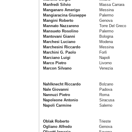
Manfredi Silvio
Massa Carrara
Manganaro Amerigo
Messina
Mangiaracina Giuseppe
Palermo
Mangini Roberto
Genova
Mannato Nazzareno
Torre Del Greco
Mansueto Rosolino
Palermo
Mantovani Gianni
Bologna
Marchesi Luciano
Modena
Marchesini Riccardo
Messina
Marchini G. Paolo
Forlì
Marciano Luigi
Napoli
Marco Pietro
Livorno
Marcon Silvano
Venezia
Nahlknecht Riccardo
Bolzano
Nale Giovanni
Padova
Nannuzi Pietro
Roma
Napoleone Antonio
Siracusa
Napoli Carmine
Salerno
Oblak Roberto
Trieste
Ogliano Alfredo
Genova
Olivetti Ignazio
Savona