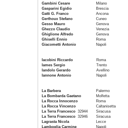
Gambini Cesare
Milano
Gasparini Egidio
Brescia
Gatti G. Franco
Ancona
Gerthoux Stefano
Cuneo
Gesso Mauro
Genova
Ghezzo Claudio
Venezia
Ghiglione Alfredo
Genova
Ghiselli Ennio
Roma
Giacometti Antonio
Napoli
Iacobini Riccardo
Roma
Iames Sergio
Trento
Iandolo Gerardo
Avellino
Iannone Antonio
Napoli
La Barbera
Palermo
La Bombarda Gaetano
Molfetta
La Rocca Innocenzo
Roma
La Rocca Vincenzo
Caltanisetta
La Terra Francesco
32944
Siracusa
La Terra Francesco
32946
Siracusa
Lagrasta Nicola
Lecce
Lamboglia Carmine
Napoli