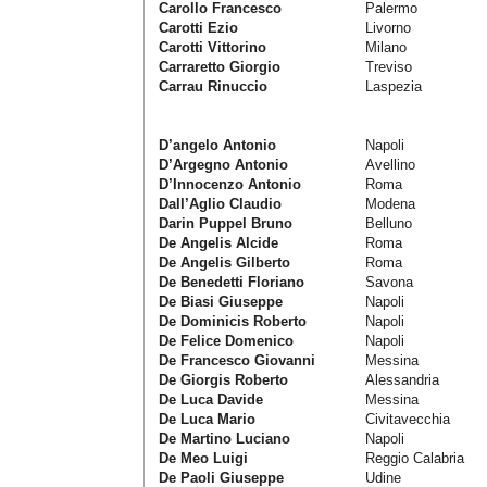
Carollo Francesco
Palermo
Carotti Ezio
Livorno
Carotti Vittorino
Milano
Carraretto Giorgio
Treviso
Carrau Rinuccio
Laspezia
D’angelo Antonio
Napoli
D’Argegno Antonio
Avellino
D’Innocenzo Antonio
Roma
Dall’Aglio Claudio
Modena
Darin Puppel Bruno
Belluno
De Angelis Alcide
Roma
De Angelis Gilberto
Roma
De Benedetti Floriano
Savona
De Biasi Giuseppe
Napoli
De Dominicis Roberto
Napoli
De Felice Domenico
Napoli
De Francesco Giovanni
Messina
De Giorgis Roberto
Alessandria
De Luca Davide
Messina
De Luca Mario
Civitavecchia
De Martino Luciano
Napoli
De Meo Luigi
Reggio Calabria
De Paoli Giuseppe
Udine