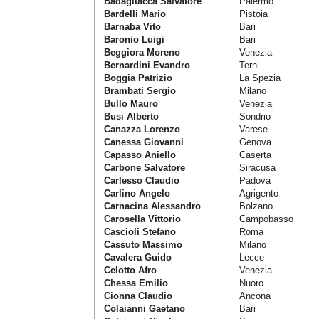
Badagliacca Salvatore
Palermo
Bardelli Mario
Pistoia
Barnaba Vito
Bari
Baronio Luigi
Bari
Beggiora Moreno
Venezia
Bernardini Evandro
Terni
Boggia Patrizio
La Spezia
Brambati Sergio
Milano
Bullo Mauro
Venezia
Busi Alberto
Sondrio
Canazza Lorenzo
Varese
Canessa Giovanni
Genova
Capasso Aniello
Caserta
Carbone Salvatore
Siracusa
Carlesso Claudio
Padova
Carlino Angelo
Agrigento
Carnacina Alessandro
Bolzano
Carosella Vittorio
Campobasso
Cascioli Stefano
Roma
Cassuto Massimo
Milano
Cavalera Guido
Lecce
Celotto Afro
Venezia
Chessa Emilio
Nuoro
Cionna Claudio
Ancona
Colaianni Gaetano
Bari