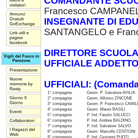
COMANDANTE SCUOL
utenti e
visitatori
Francesco CAMPANE
Annunci
INSEGNANTE DI EDU
Gratuiti
GoExchange
SANTANGELO e Fran
Link utili e
pagine
facebook
DIRETTORE SCUOLA A
Vigili del Fuoco in
UFFICIALE ADDETT
Pensione
Presentazione
Nuove
UFFICIALI: (Comanda
memorie by
Rasty
1° compagnia
Geom. P. Salvatore AVILIA
Giorno X
2° compagnia
Geom. Alfonso ZINCONE
Giorno
3° compagnia
Geom. P. Francesco CAMIL
4° compagnia
Geom. Mauro BASILI
Eventi
5° compagnia
P. Ind. Fausto SALUCCI
6° compagnia
P. Ind. Andrea BALDINO
Collaboratori
7° compagnia
P. Ind. Salvatore SALVO
I Ragazzi del
8° compagnia
Geom. Marcello CENTIONI
Web
9° compagnia
P. Ind. Giovanni PUOTI