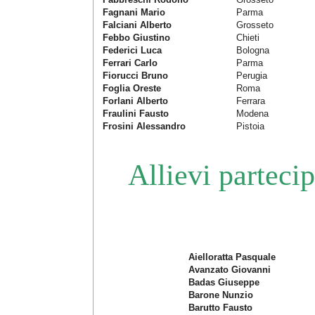
Fagnani Mario
Parma
Falciani Alberto
Grosseto
Febbo Giustino
Chieti
Federici Luca
Bologna
Ferrari Carlo
Parma
Fiorucci Bruno
Perugia
Foglia Oreste
Roma
Forlani Alberto
Ferrara
Fraulini Fausto
Modena
Frosini Alessandro
Pistoia
Allievi parteci
Aielloratta Pasquale
Avanzato Giovanni
Badas Giuseppe
Barone Nunzio
Barutto Fausto