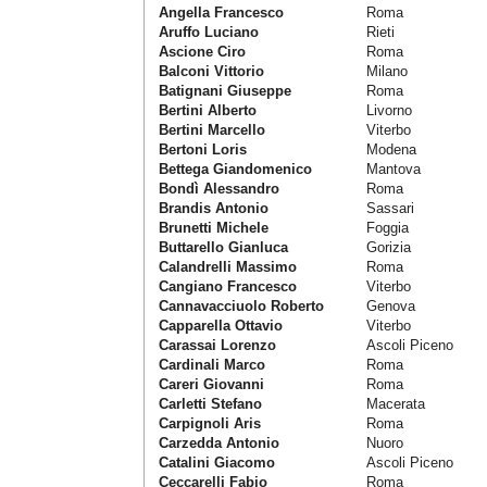
Angella Francesco
Roma
Aruffo Luciano
Rieti
Ascione Ciro
Roma
Balconi Vittorio
Milano
Batignani Giuseppe
Roma
Bertini Alberto
Livorno
Bertini Marcello
Viterbo
Bertoni Loris
Modena
Bettega Giandomenico
Mantova
Bondì Alessandro
Roma
Brandis Antonio
Sassari
Brunetti Michele
Foggia
Buttarello Gianluca
Gorizia
Calandrelli Massimo
Roma
Cangiano Francesco
Viterbo
Cannavacciuolo Roberto
Genova
Capparella Ottavio
Viterbo
Carassai Lorenzo
Ascoli Piceno
Cardinali Marco
Roma
Careri Giovanni
Roma
Carletti Stefano
Macerata
Carpignoli Aris
Roma
Carzedda Antonio
Nuoro
Catalini Giacomo
Ascoli Piceno
Ceccarelli Fabio
Roma