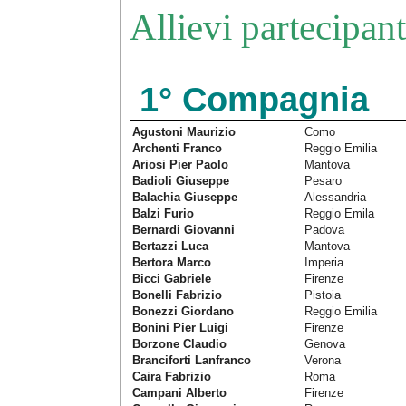
Allievi partecipan
1° Compagnia
Agustoni Maurizio
Como
Arche
nti Franco
Reggio Emilia
Ariosi Pier Paolo
Mantova
Badioli Giuseppe
Pesaro
Balachia Giuseppe
Alessandria
Balzi Furio
Reggio Emila
Bernardi Giovanni
Padova
Bertazzi Luca
Mantova
Bertora Marco
Imperia
Bicci Gabriele
Firenze
Bonelli Fabrizio
Pistoia
Bonezzi Giordano
Reggio Emilia
Bonini Pier Luigi
Firenze
Borzone Claudio
Genova
Branciforti Lanfranco
Verona
Caira Fabrizio
Roma
Campani Alberto
Firenze