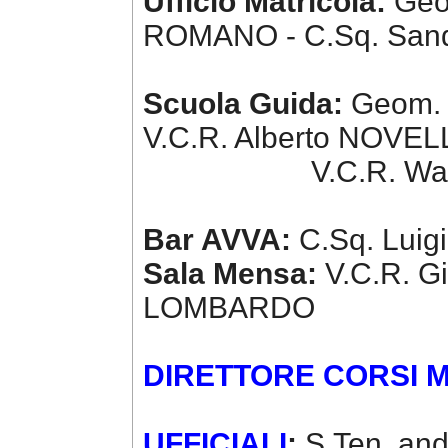
Ufficio Matricola:
Geo
ROMANO - C.Sq. San
Scuola Guida:
Geom. P
V.C.R. Alberto NOVEL
V.C.R. Walter
Bar AVVA:
C.Sq. Luig
Sala Mensa:
V.C.R. G
LOMBARDO
DIRETTORE CORSI MI
UFFICIALI
:
S.Ten. an