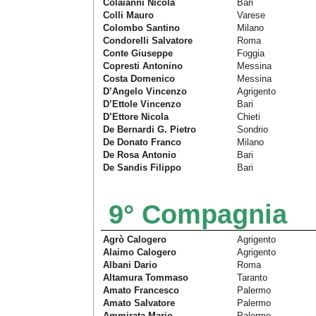
Colaianni Nicola
Bari
Colli Mauro
Varese
Colombo Santino
Milano
Condorelli Salvatore
Roma
Conte Giuseppe
Foggia
Copresti Antonino
Messina
Costa Domenico
Messina
D’Angelo Vincenzo
Agrigento
D’Ettole Vincenzo
Bari
D’Ettore Nicola
Chieti
De Bernardi G. Pietro
Sondrio
De Donato Franco
Milano
De Rosa Antonio
Bari
De Sandis Filippo
Bari
9° Compagnia
Agrò Calogero
Agrigento
Alaimo Calogero
Agrigento
Albani Dario
Roma
Altamura Tommaso
Taranto
Amato Francesco
Palermo
Amato Salvatore
Palermo
Ammirata Mario
Palermo