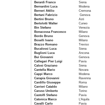
Berardi Franco
Siena
Bernardini Luca
Modena
Berneri Attilio
Cremona
Bertani Fabrizio
Genova
Bertini Bruno
Asti
Bertolotti Walter
Cuneo
Bin Stefano
Venezia
Bonacossa Francesco
Milano
Bordo Bruno
Genova
Boselli Ivano
Milano
Brazzo Romano
Treviso
Bucalossi Luca
Siena
Buglioni Luca
Ancona
Bui Giovanni
Genova
Callegari Pier Luigi
Pavia
Calosi Graziano
Siena
Cantella Mario
Novara
Cappi Marco
Modena
Carapia Giovanni
Ravenna
Cardillo Giuseppe
Roma
Carrieri Cataldo
Milano
Caruso Umberto
Torino
Castolfi Stefano
Pavia
Catonica Marco
L'Aquila
Cavalli Carlo
Pavia