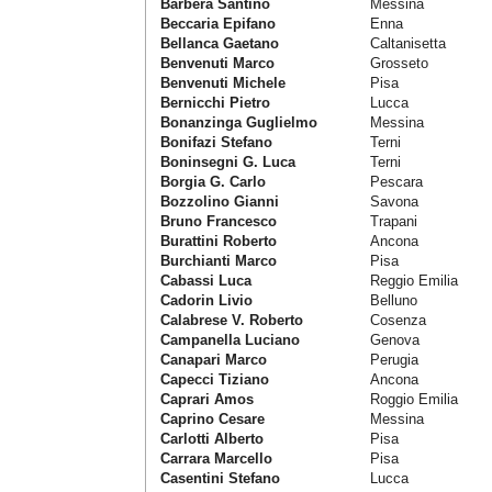
Barbera Santino
Messina
Beccaria Epifano
Enna
Bellanca Gaetano
Caltanisetta
Benvenuti Marco
Grosseto
Benvenuti Michele
Pisa
Bernicchi Pietro
Lucca
Bonanzinga Guglielmo
Messina
Bonifazi Stefano
Terni
Boninsegni G. Luca
Terni
Borgia G. Carlo
Pescara
Bozzolino Gianni
Savona
Bruno Francesco
Trapani
Burattini Roberto
Ancona
Burchianti Marco
Pisa
Cabassi Luca
Reggio Emilia
Cadorin Livio
Belluno
Calabrese V. Roberto
Cosenza
Campanella Luciano
Genova
Canapari Marco
Perugia
Capecci Tiziano
Ancona
Caprari Amos
Roggio Emilia
Caprino Cesare
Messina
Carlotti Alberto
Pisa
Carrara Marcello
Pisa
Casentini Stefano
Lucca