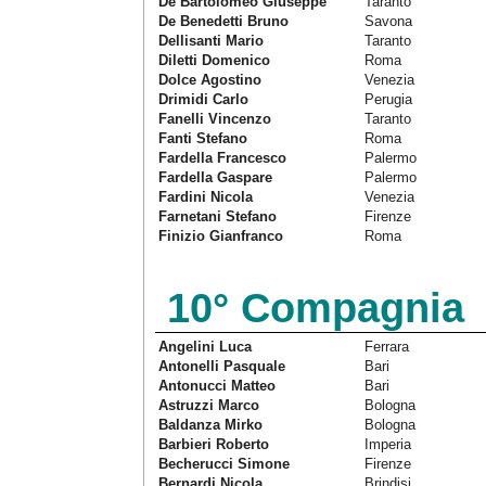
De Bartolomeo Giuseppe
Taranto
De Benedetti Bruno
Savona
Dellisanti Mario
Taranto
Diletti Domenico
Roma
Dolce Agostino
Venezia
Drimidi Carlo
Perugia
Fanelli Vincenzo
Taranto
Fanti Stefano
Roma
Fardella Francesco
Palermo
Fardella Gaspare
Palermo
Fardini Nicola
Venezia
Farnetani Stefano
Firenze
Finizio Gianfranco
Roma
10° Compagnia
Angelini Luca
Ferrara
Antonelli Pasquale
Bari
Antonucci Matteo
Bari
Astruzzi Marco
Bologna
Baldanza Mirko
Bologna
Barbieri Roberto
Imperia
Becherucci Simone
Firenze
Bernardi Nicola
Brindisi