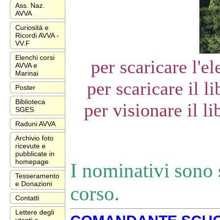
Ass. Naz.
AVVA
Curiosità e
Ricordi AVVA -
VV.F
Elenchi corsi
per scaricare l'e
AVVA e
Marinai
per scaricare il l
Poster
Biblioteca
per visionare il li
SGES
Raduni AVVA
Archivio foto
ricevute e
pubblicate in
homepage
I nominativi sono s
Tesseramento
e Donazioni
corso.
Contatti
Lettere degli