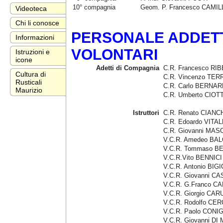
10° compagnia
Geom. P. Francesco CAMIL
Videoteca
Chi li conosce
PERSONALE ADDETTO
Informazioni
VOLONTARI
Istruzioni e
icone
Adetti di Compagnia
C.R. Francesco RIB
Cultura di
C.R. Vincenzo TE
Rusticali
C.R. Carlo BERNAR
Maurizio
C.R. Umberto CIOTT
Istruttori
C.R. Renato CIANC
C.R. Edoardo VITA
C.R. Giovanni MAS
V.C.R. Amedeo BA
V.C.R. Tommaso 
V.C.R.Vito BENNICI
V.C.R. Antonio BIG
V.C.R. Giovanni CA
V.C.R. G.Franco 
V.C.R. Giorgio CA
V.C.R. Rodolfo CE
V.C.R. Paolo CONIG
V.C.R. Giovanni DI