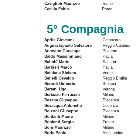
Caviglioli Maurizio
Torino
Cecilia Fabio
Roma
5° Compagnia
Aprile Giovanni
Catanzaro
Augnastopaolo Salvatore
Reggio Calabria
Autovino Giuseppe
Palermo
Baldo Massimiliano
Pavia
Baltolù Mario
Sassari
Barbieri Marco
Pavia
Battilana Stefano
Vercelli
Bellelli Osvaldo
Reggio Emilia
Berardi Umberto
Brescia
Bertani Ugo
Verona
Bertazzo Ferruccio
Milano
Besana Giuseppe
Piacenza
Bevacqua Antonello
Cosenza
Bolzoni Giuseppe
Piacenza
Bonfanti Mauro
Milano
Bonfanti Sergio
Trento
Boni Maurizio
Milano
Borla Paolo
Alessandria