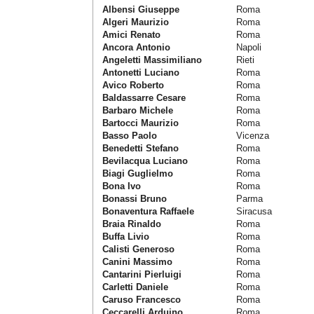
Albensi Giuseppe
Roma
Algeri Maurizio
Roma
Amici Renato
Roma
Ancora Antonio
Napoli
Angeletti Massimiliano
Rieti
Antonetti Luciano
Roma
Avico Roberto
Roma
Baldassarre Cesare
Roma
Barbaro Michele
Roma
Bartocci Maurizio
Roma
Basso Paolo
Vicenza
Benedetti Stefano
Roma
Bevilacqua Luciano
Roma
Biagi Guglielmo
Roma
Bona Ivo
Roma
Bonassi Bruno
Parma
Bonaventura Raffaele
Siracusa
Braia Rinaldo
Roma
Buffa Livio
Roma
Calisti Generoso
Roma
Canini Massimo
Roma
Cantarini Pierluigi
Roma
Carletti Daniele
Roma
Caruso Francesco
Roma
Ceccarelli Arduino
Roma