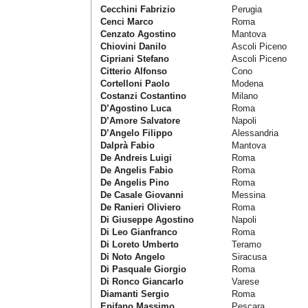
Cecchini Fabrizio
Perugia
Cenci Marco
Roma
Cenzato Agostino
Mantova
Chiovini Danilo
Ascoli Piceno
Cipriani Stefano
Ascoli Piceno
Citterio Alfonso
Cono
Cortelloni Paolo
Modena
Costanzi Costantino
Milano
D’Agostino Luca
Roma
D’Amore Salvatore
Napoli
D’Angelo Filippo
Alessandria
Dalprà Fabio
Mantova
De Andreis Luigi
Roma
De Angelis Fabio
Roma
De Angelis Pino
Roma
De Casale Giovanni
Messina
De Ranieri Oliviero
Roma
Di Giuseppe Agostino
Napoli
Di Leo Gianfranco
Roma
Di Loreto Umberto
Teramo
Di Noto Angelo
Siracusa
Di Pasquale Giorgio
Roma
Di Ronco Giancarlo
Varese
Diamanti Sergio
Roma
Epifano Massimo
Pescara