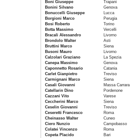
Boni Giuseppe
Trapani
Bonini Silvano
Genova
Bonuccelli Giuseppe
Lucca
Borgioni Marco
Perugia
Bosi Roberto
Torino
Botta Massimo
Vercelli
Bracali Alessandro
Livorno
Brondolo Walter
Asti
Bruttini Marco
Siena
Busoni Mauro
Livorno
Calzolari Graziano
La Spezia
Canepa Massimo
Genova
Caponnetto Rosario
Catania
Carlet Gianpietro
Treviso
Carmignani Marco
Siena
Casali Giovanni
Massa Carrara
Catellarin Dino
Pordenone
Cazzani Vito
Varese
Ceccherini Marco
Siena
Ceselin Giovanni
Treviso
Ceseretti Francesco
Roma
Cheinasso Walter
Cuneo
Ciero Nunzio
Campobasso
Colatei Vincenzo
Roma
Copeta Placido
Bari