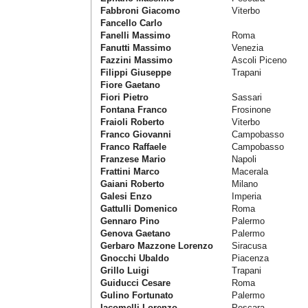
Fabbroni Giacomo
Viterbo
Fancello Carlo
Fanelli Massimo
Roma
Fanutti Massimo
Venezia
Fazzini Massimo
Ascoli Piceno
Filippi Giuseppe
Trapani
Fiore Gaetano
Fiori Pietro
Sassari
Fontana Franco
Frosinone
Fraioli Roberto
Viterbo
Franco Giovanni
Campobasso
Franco Raffaele
Campobasso
Franzese Mario
Napoli
Frattini Marco
Macerala
Gaiani Roberto
Milano
Galesi Enzo
Imperia
Gattulli Domenico
Roma
Gennaro Pino
Palermo
Genova Gaetano
Palermo
Gerbaro Mazzone Lorenzo
Siracusa
Gnocchi Ubaldo
Piacenza
Grillo Luigi
Trapani
Guiducci Cesare
Roma
Gulino Fortunato
Palermo
Iacomelli Lorenzo
Pescara