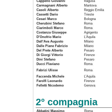
Cappello Giovanni
Ragusa
Carmagnani Alberto
Mantova
Casoli Alberto
Reggio Emilia
Cassetti Dario
Trieste
Cesari Marco
Bologna
Cherubini Stefano
Roma
Ciarimboli Marco
Roma
Costanza Giuseppe
Agrigento
D’Onofrio Mario
L'Aquila
Dall’Ava Augusto
Milano
Dalle Piane Fabrizio
Milano
Del Prete Alberto
Pesaro
Di Giorgi Vittorio
Firenze
Dini Stefano
Pesaro
Ducci Flaviano
Roma
Fabrizi Ulisse
Roma
Faccenda Michele
L’Aquila
Farolfi Leonardo
Firenze
Felletti Nicodemo
Genova
2° compagnia
Abbatini Massimo
Roma