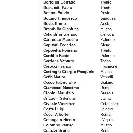
Bortolini Corrado
Trento
Boschetti Fabio
Trento
Bottani Fulvio
Pavia
Bottaro Francesco
Siracusa
Bovet Ennio
Aosta
Brambilla Gianluca
Milano
Calandrini Stefano
Genova
Canniotto Marcello
Palermo
Capitani Federico
Siena
Capovilla Romano
Trento
Cardillo Fabio
Palermo
Cardone Venturo
Torino
Carocci Franco
Frosinone
Casiraghi Giorgio Pasquale
Milano
Ceffa Mauro
Vercelli
Cesco Fabric Elio
Beiluno
Ciamacco Massimo
Roma
Cippini Maurizio
Brescia
Cittarelli Silviano
Latina
Civitate Vincenzo
Catanzaro
Coata Luigi
Livorno
Cocci Alberto
Roma
Colangelo Nicola
L’Aquila
Colombo Walter
Milano
Coluzzi Bruno
Roma