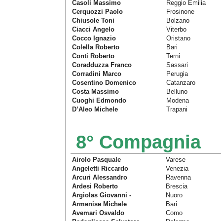
Casoli Massimo
Reggio Emilia
Cerquozzi Paolo
Frosinone
Chiusole Toni
Bolzano
Ciacci Angelo
Viterbo
Cocco Ignazio
Oristano
Colella Roberto
Bari
Conti Roberto
Terni
Coradduzza Franco
Sassari
Corradini Marco
Perugia
Cosentino Domenico
Catanzaro
Costa Massimo
Belluno
Cuoghi Edmondo
Modena
D’Aleo Michele
Trapani
8° Compagnia
Airolo Pasquale
Varese
Angeletti Riccardo
Venezia
Arcuri Alessandro
Ravenna
Ardesi Roberto
Brescia
Argiolas Giovanni -
Nuoro
Armenise Michele
Bari
Avemari Osvaldo
Como