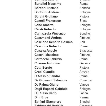
Bertolini Massimo
Roma
Bordoni Stefano
Sondrio
Bortolini Andrea
Bologna
Burchi Giuliano
Pistoia
Cameli Francesco
Enna
Canè Alberto
Bologna
Carati Roberto
Bologna
Carnazzola Vincenzo
Sondrio
Casamonti Andrea
Firenze
Cascione Dentuto Cosimo
Bari
Casciotta Roberto
Roma
Cavarra Angelo
Siracusa
Cecchi Massimo
Firenze
Cerrocchi Fabrizio
Roma
Cileone Antonino
Genova
Cotti Sergio
Pistoia
Croci Claudio
Arezzo
D’Alessio Sandro
Roma
De Giovanni Salvatore
Cosenza
De Palma Giulio
Varese
Degli Esposti Gabriele
Bologna
Di Russo Carlo
Latina
Dini Eros
Parma
Epifani Giampiero
Brindisi
Fabbreschi Rodolfo
Grosseto