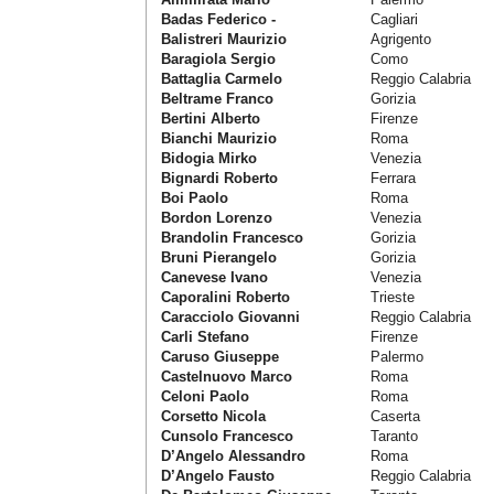
Badas Federico -
Cagliari
Balistreri Maurizio
Agrigento
Baragiola Sergio
Como
Battaglia Carmelo
Reggio Calabria
Beltrame Franco
Gorizia
Bertini Alberto
Firenze
Bianchi Maurizio
Roma
Bidogia Mirko
Venezia
Bignardi Roberto
Ferrara
Boi Paolo
Roma
Bordon Lorenzo
Venezia
Brandolin Francesco
Gorizia
Bruni Pierangelo
Gorizia
Canevese Ivano
Venezia
Caporalini Roberto
Trieste
Caracciolo Giovanni
Reggio Calabria
Carli Stefano
Firenze
Caruso Giuseppe
Palermo
Castelnuovo Marco
Roma
Celoni Paolo
Roma
Corsetto Nicola
Caserta
Cunsolo Francesco
Taranto
D’Angelo Alessandro
Roma
D’Angelo Fausto
Reggio Calabria