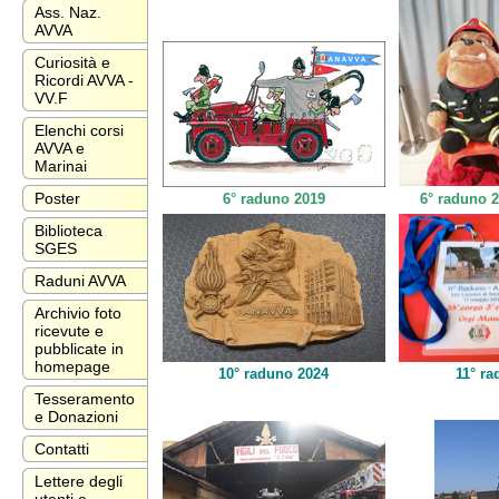
Ass. Naz.
AVVA
Curiosità e
Ricordi AVVA -
VV.F
Elenchi corsi
AVVA e
Marinai
Poster
6° raduno
2019
6° raduno 
Biblioteca
SGES
Raduni AVVA
Archivio foto
ricevute e
pubblicate in
homepage
10° raduno 2024
11° r
Tesseramento
e Donazioni
Contatti
Lettere degli