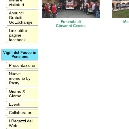
utenti e
visitatori
Annunci
Gratuiti
Funerale di
Me
GoExchange
Giovanni Cereda
Link utili e
pagine
facebook
Vigili del Fuoco in
Pensione
Presentazione
Nuove
memorie by
Rasty
Giorno X
Giorno
Eventi
Collaboratori
I Ragazzi del
Web