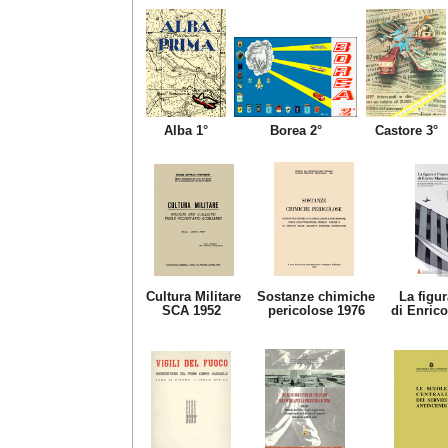
Alba 1°
Borea 2°
Castore 3°
Cultura Militare
Sostanze chimiche
La figur
SCA
1952
pericolose 1976
di Enric