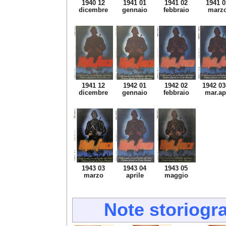
1940 12
1941 01
1941 02
1941 0
dicembre
gennaio
febbraio
marz
1941 12
1942 01
1942 02
1942 03
dicembre
gennaio
febbraio
mar.ap
1943 03
1943 04
1943 05
marzo
aprile
maggio
Note storiogra