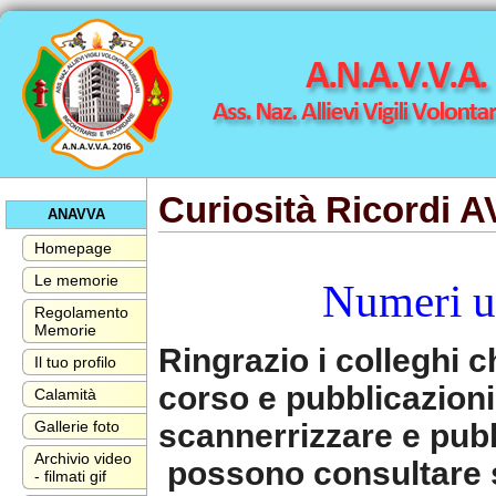
Curiosità Ricordi AV
ANAVVA
Homepage
Le memorie
Numeri uni
Regolamento
Memorie
Ringrazio i colleghi ch
Il tuo profilo
corso e pubblicazioni
Calamità
scannerrizzare e pubb
Gallerie foto
Archivio video
possono consultare s
- filmati gif