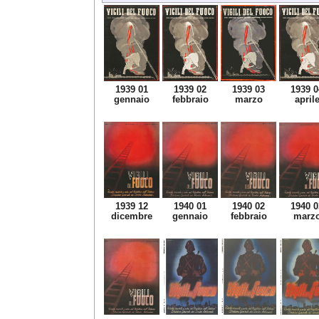
1939 01
1939 02
1939 03
1939 0
gennaio
febbraio
marzo
april
1939 12
1940 01
1940 02
1940 0
dicembre
gennaio
febbraio
marz