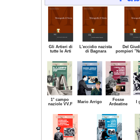
Gli Artieri di
L'eccidio nazista
Del Giudi
tutte le Arti
di Bagnara
pompieri "N
1° campo
Fosse
Mario Arrigo
I 
naziole VV.F
Ardeatine