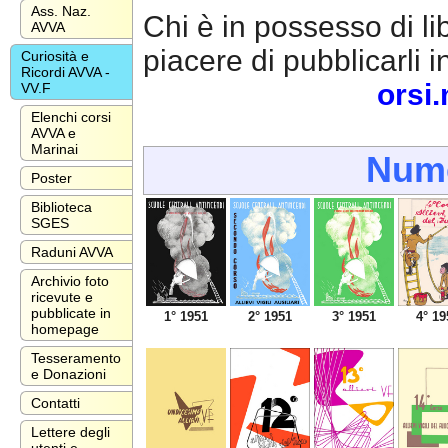
Ass. Naz.
Chi è in possesso di lib
AVVA
piacere di pubblicarli 
Curiosità e
Ricordi AVVA -
orsi
VV.F
Elenchi corsi
AVVA e
Marinai
Nume
Poster
Biblioteca
SGES
Raduni AVVA
Archivio foto
ricevute e
pubblicate in
1° 1951
2° 1951
3° 1951
4° 19
homepage
Tesseramento
e Donazioni
Contatti
Lettere degli