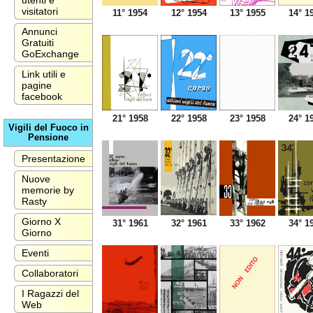
utenti e
visitatori
11° 1954
12° 1954
13° 1955
14° 1
Annunci
Gratuiti
GoExchange
Link utili e
pagine
facebook
21° 1958
22° 1958
23° 1958
24° 1
Vigili del Fuoco in
Pensione
Presentazione
Nuove
memorie by
Rasty
Giorno X
31° 1961
32° 1961
33° 1962
34° 1
Giorno
Eventi
Collaboratori
I Ragazzi del
Web