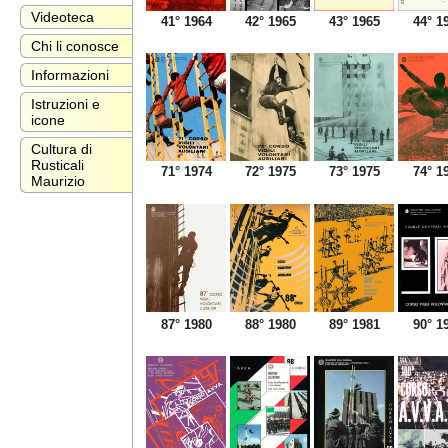
Videoteca
41° 1964
42° 1965
43° 1965
44° 1
Chi li conosce
Informazioni
Istruzioni e
icone
Cultura di
Rusticali
71° 1974
72° 1975
73° 1975
74° 1
Maurizio
87° 1980
88° 1980
89° 1981
90° 1