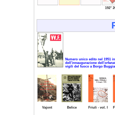
192° 2
Numero unico edito nel 1951 i
dell'innaugurazione
dell'orfana
vigili del fuoco a Borgo Buggia
Vajont
Belice
Friuli - vol. I
Fri