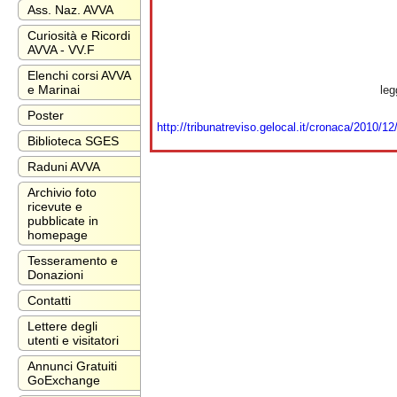
Ass. Naz. AVVA
Curiosità e Ricordi
AVVA - VV.F
Elenchi corsi AVVA
e Marinai
leggi l' articolo s
Poster
http://tribunatreviso.gelocal.it/cronaca/2010/1
Biblioteca SGES
Raduni AVVA
Archivio foto
ricevute e
pubblicate in
homepage
Tesseramento e
Donazioni
Contatti
Lettere degli
utenti e visitatori
Annunci Gratuiti
GoExchange