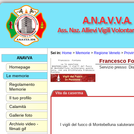
Sei in:
Home
>
Memorie
>
Regione Veneto
>
Provin
ANAVVA
Francesco F
Homepage
Servizio presso: Di
Le memorie
Regolamento
Memorie
Vita da caserma
Il tuo profilo
Calamità
Francesco F
Gallerie foto
va in pen
MONTEBEL
Archivio video -
I vigili del fuoco di Montebelluna saluteran
filmati gif