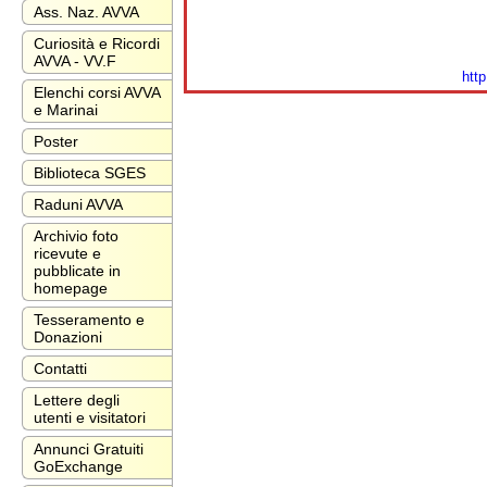
Ass. Naz. AVVA
Curiosità e Ricordi
AVVA - VV.F
visita il mio
http
Elenchi corsi AVVA
e Marinai
Poster
Biblioteca SGES
Raduni AVVA
Archivio foto
ricevute e
pubblicate in
homepage
Tesseramento e
Donazioni
Contatti
Lettere degli
utenti e visitatori
Annunci Gratuiti
GoExchange