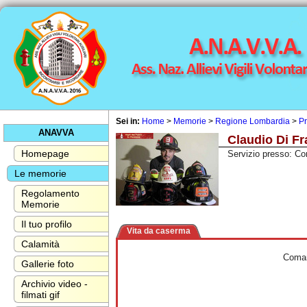
Sei in:
Home
>
Memorie
>
Regione Lombardia
>
Pr
ANAVVA
Claudio Di F
Homepage
Servizio presso: Co
Le memorie
Regolamento
Memorie
Il tuo profilo
Vita da caserma
Calamità
Comando Vigili del 
Gallerie foto
Archivio video -
filmati gif