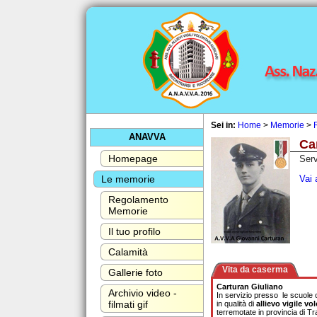
Sei in:
Home
>
Memorie
>
ANAVVA
Ca
Homepage
Serv
Le memorie
Vai 
Regolamento
Memorie
Il tuo profilo
Calamità
Vita da caserma
Gallerie foto
Carturan Giuliano
Archivio video -
In servizio presso le scuole 
filmati gif
in qualità di
allievo vigile vo
terremotate in provincia di Tra