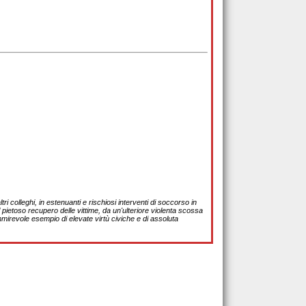
colleghi, in estenuanti e rischiosi interventi di soccorso in
pietoso recupero delle vittime, da un'ulteriore violenta scossa
ammirevole esempio di elevate virtù civiche e di assoluta