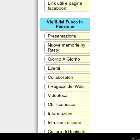
Link utili e pagine
facebook
Vigili del Fuoco in
Pensione
Presentazione
Nuove memorie by
Rasty
Giorno X Giorno
Eventi
Collaboratori
I Ragazzi del Web
Videoteca
Chi li conosce
Informazioni
Istruzioni e icone
Cultura di Rusticali
Maurizio
Quest