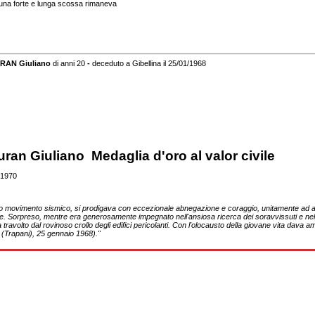
di una forte e lunga scossa rimaneva
AN Giuliano
di anni 20
-
deceduto a Gibellina il 25/01/1968
an Giuliano Medaglia d'oro al valor civile
/1970
o movimento sismico, si prodigava con eccezionale abnegazione e coraggio, unitamente ad altri 
ite. Sorpreso, mentre era generosamente impegnato nell'ansiosa ricerca dei soravvissuti e nel 
a travolto dal rovinoso crollo degli edifici pericolanti. Con l'olocausto della giovane vita dava 
a (Trapani), 25 gennaio 1968)."