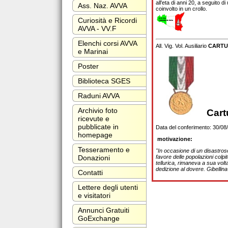
all'eta di anni 20, a seguito 
Ass. Naz. AVVA
coinvolto in un crollo.
Curiosità e Ricordi
AVVA - VV.F
Elenchi corsi AVVA
All. Vig. Vol. Ausiliario
CARTUR
e Marinai
Poster
Biblioteca SGES
Raduni AVVA
Archivio foto
Cartur
ricevute e
pubblicate in
Data del conferimento: 30/08
homepage
motivazione:
Tesseramento e
"In occasione di un disastros
Donazioni
favore delle popolazioni colp
tellurica, rimaneva a sua volt
dedizione al dovere. Gibellin
Contatti
Lettere degli utenti
e visitatori
Annunci Gratuiti
GoExchange