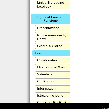
Link utili e pagine
facebook
Vigili del Fuoco in
Pensione
Presentazione
Nuove memorie by
Rasty
Giorno X Giorno
Eventi
Collaboratori
I Ragazzi del Web
Videoteca
Chi li conosce
Informazioni
Istruzioni e icone
Cultura di Rusticali
Maurizio
Quest