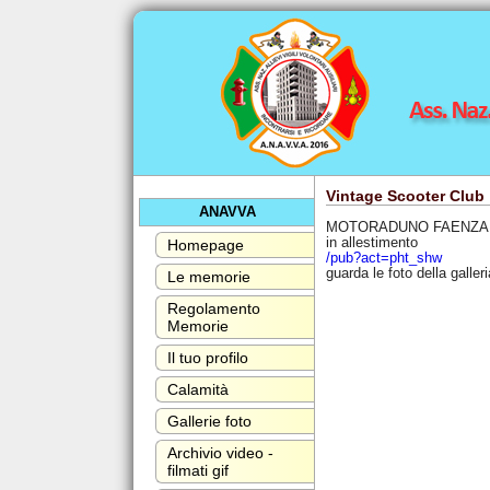
Vintage Scooter Club
ANAVVA
MOTORADUNO FAENZA 0
in allestimento
Homepage
/pub?act=pht_shw
guarda le foto della galler
Le memorie
Regolamento
Memorie
Il tuo profilo
Calamità
Gallerie foto
Archivio video -
filmati gif