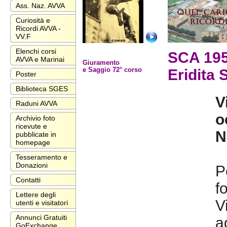
Ass. Naz. AVVA
Curiosità e
Ricordi AVVA -
VV.F
Elenchi corsi
SCA 195
AVVA e Marinai
Giuramento
e Saggio 72° corso
Eridita 
Poster
Biblioteca SGES
V
Raduni AVVA
o
Archivio foto
ricevute e
N
pubblicate in
homepage
Tesseramento e
Donazioni
P
Contatti
f
Lettere degli
V
utenti e visitatori
Annunci Gratuiti
a
GoExchange