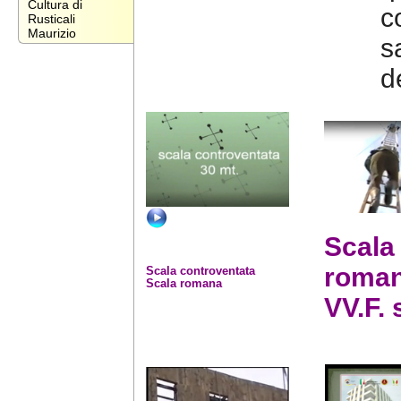
Cultura di
c
Rusticali
Maurizio
s
de
Scala
roma
Scala controventata
Scala romana
VV.F. 