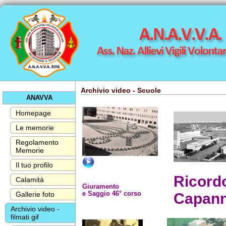
Archivio video - Scuole
ANAVVA
Homepage
Le memorie
Regolamento
Memorie
Il tuo profilo
Ricord
Calamità
Giuramento
e Saggio 46° corso
Gallerie foto
Capann
Archivio video -
filmati gif