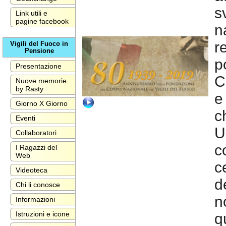
s
Link utili e
pagine facebook
n
r
Vigili del Fuoco in
Pensione
p
Presentazione
C
Nuove memorie
by Rasty
e
Giorno X Giorno
c
Eventi
U
Collaboratori
c
I Ragazzi del
Web
c
Videoteca
d
Chi li conosce
n
Informazioni
Istruzioni e icone
q